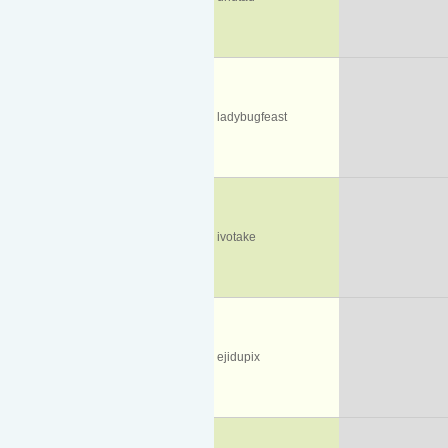
ladybugfeast
ivotake
ejidupix