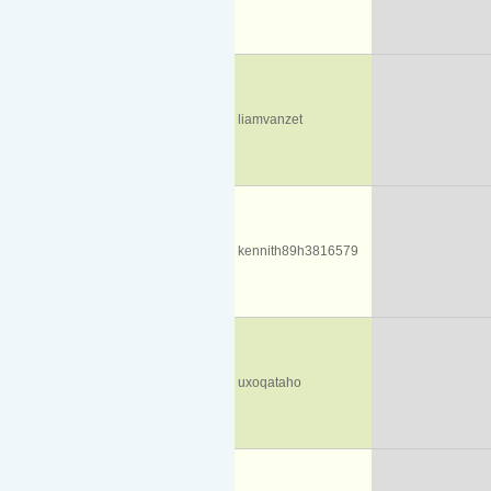
liamvanzet
kennith89h3816579
uxoqataho