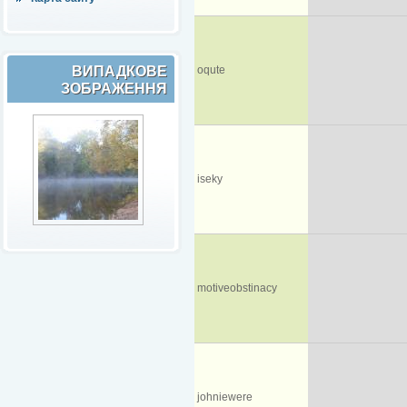
ВИПАДКОВЕ
oqute
ЗОБРАЖЕННЯ
iseky
motiveobstinacy
johniewere