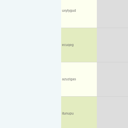
uxylygud
ecuqeg
azuzigas
itunupu