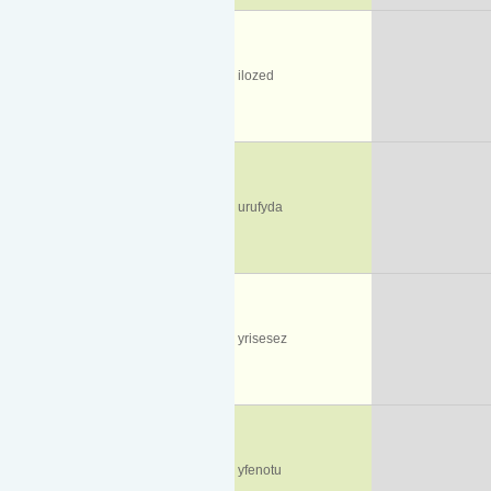
ilozed
urufyda
yrisesez
yfenotu