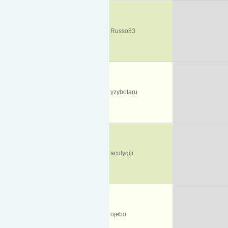
Russo83
yzybotaru
acutygiji
ojebo