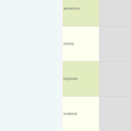
apowohyv
yxuzaj
evyjasah
ocatenid