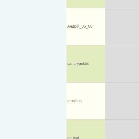
Андрій_05_08
canarypotato
urasikos
unutad