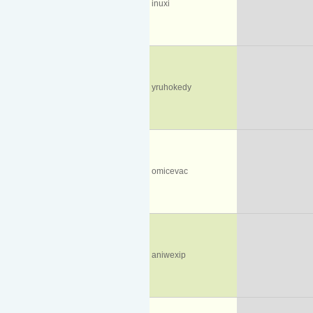
inuxi
yruhokedy
omicevac
aniwexip