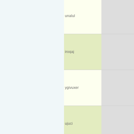
unalul
iroqaj
ygivuxer
ujuci