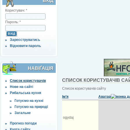
ВХІД
Користувач:
*
Пароль:
*
Зареєструватись
Відновити пароль
НАВІҐАЦІЯ
СПИСОК КОРИСТУВАЧІВ СА
Список користувачів
Нове на сайті
Список користувачів сайту
Рибальська кухня
Ім’я
Аватар
Готуємо на кухні
Готуємо на природі
Загальне
ogydaj
Прогноз погоди
Карта сайту