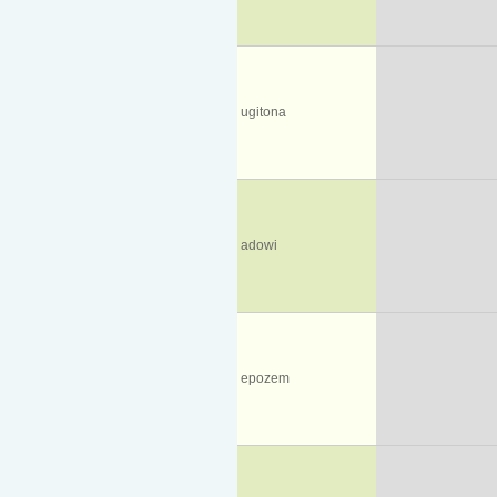
ugitona
adowi
epozem