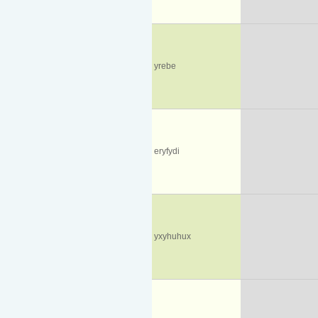
yrebe
eryfydi
yxyhuhux