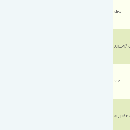
sfixs
АНДРІЙ 
Vito
андрій19