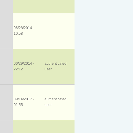
06/28/2014 -
10:58
06/29/2014 -
authenticated
22:12
user
09/14/2017 -
authenticated
01:55
user