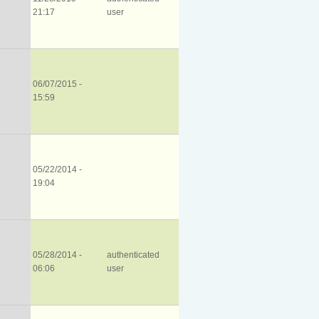
21:17
user
06/07/2015 -
15:59
05/22/2014 -
19:04
05/28/2014 -
authenticated
06:06
user