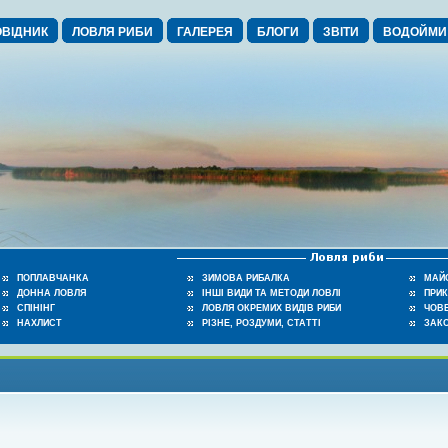
ВІДНИК
ЛОВЛЯ РИБИ
ГАЛЕРЕЯ
БЛОГИ
ЗВІТИ
ВОДОЙМИ
ПОПЛАВЧАНКА
ЗИМОВА РИБАЛКА
МАЙ
ДОННА ЛОВЛЯ
ІНШІ ВИДИ ТА МЕТОДИ ЛОВЛІ
ПРИ
СПІНІНГ
ЛОВЛЯ ОКРЕМИХ ВИДІВ РИБИ
ЧОВЕ
НАХЛИСТ
РІЗНЕ, РОЗДУМИ, СТАТТІ
ЗАК