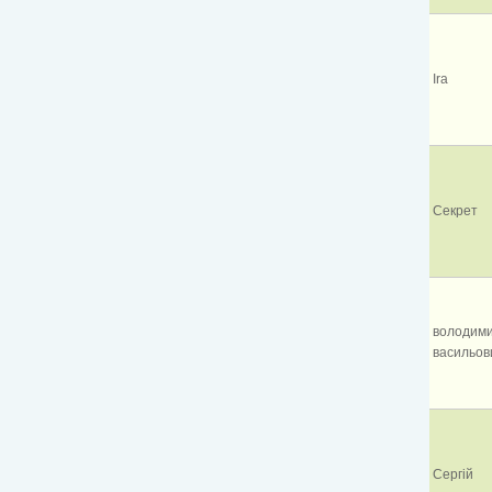
Ira
Секрет
володим
васильов
Сергій