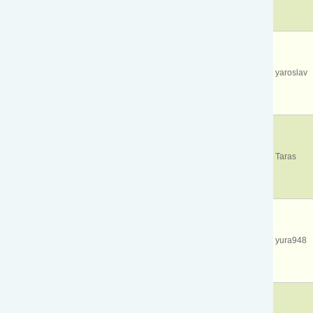
yaroslav
Taras
yura948