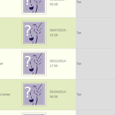
Так
03:28
06/07/2015 -
Так
15:28
05/21/2014 -
wt
Так
17:55
05/24/2014 -
стапюк
Так
06:56