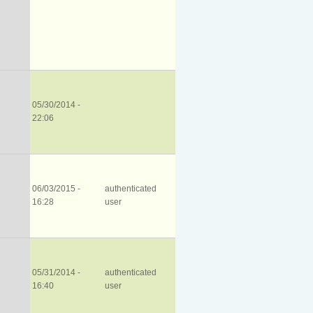
05/30/2014 -
22:06
06/03/2015 -
authenticated
16:28
user
05/31/2014 -
authenticated
16:40
user