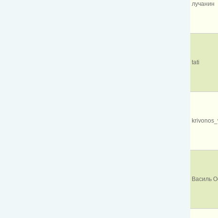
лучанин
tati
krivonos_
Василь О