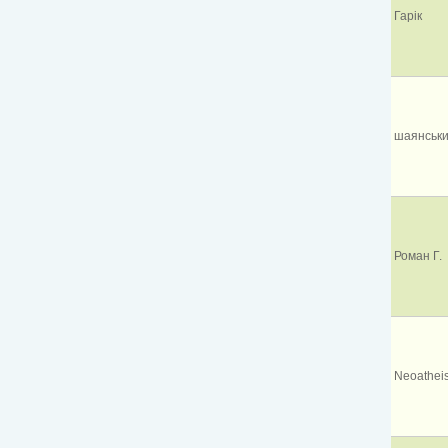
Гарік
шаянськи
Роман Г.
Neoatheis