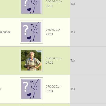
05/18/2015 -
Так
10:18
07/07/2014 -
й рибак
Так
22:01
05/16/2015 -
Так
07:19
07/10/2014 -
t
Так
12:54