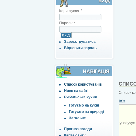
ВХІД
Користувач:
*
Пароль:
*
Зареєструватись
Відновити пароль
НАВІҐАЦІЯ
СПИСО
Список користувачів
Нове на сайті
Список ко
Рибальська кухня
Ім’я
Готуємо на кухні
Готуємо на природі
Загальне
ysodyvyx
Прогноз погоди
Карта сайту