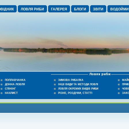
ВІДНИК
ЛОВЛЯ РИБИ
ГАЛЕРЕЯ
БЛОГИ
ЗВІТИ
ВОДОЙМИ
ПОПЛАВЧАНКА
ЗИМОВА РИБАЛКА
МАЙ
ДОННА ЛОВЛЯ
ІНШІ ВИДИ ТА МЕТОДИ ЛОВЛІ
ПРИ
СПІНІНГ
ЛОВЛЯ ОКРЕМИХ ВИДІВ РИБИ
ЧОВЕ
НАХЛИСТ
РІЗНЕ, РОЗДУМИ, СТАТТІ
ЗАК