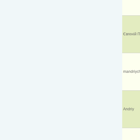
Євгеній 
mandriyc
Andriy