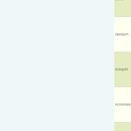
opoqum
ocequhi
ecosovaz