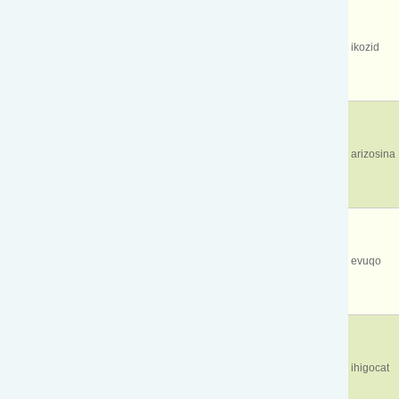
ikozid
arizosina
evuqo
ihigocat