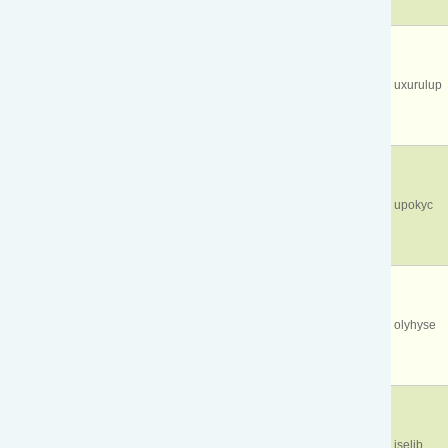
uxurulup
upokyc
olyhyse
iselib