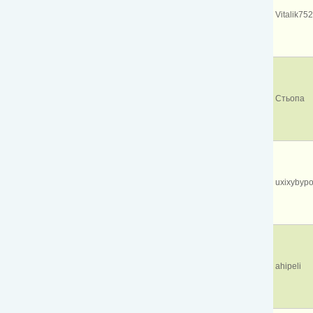
Vitalik75
Стьопа
uxixybyp
ahipeli