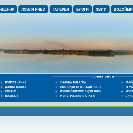
ВІДНИК
ЛОВЛЯ РИБИ
ГАЛЕРЕЯ
БЛОГИ
ЗВІТИ
ВОДОЙМИ
ПОПЛАВЧАНКА
ЗИМОВА РИБАЛКА
МАЙ
ДОННА ЛОВЛЯ
ІНШІ ВИДИ ТА МЕТОДИ ЛОВЛІ
ПРИ
СПІНІНГ
ЛОВЛЯ ОКРЕМИХ ВИДІВ РИБИ
ЧОВЕ
НАХЛИСТ
РІЗНЕ, РОЗДУМИ, СТАТТІ
ЗАК