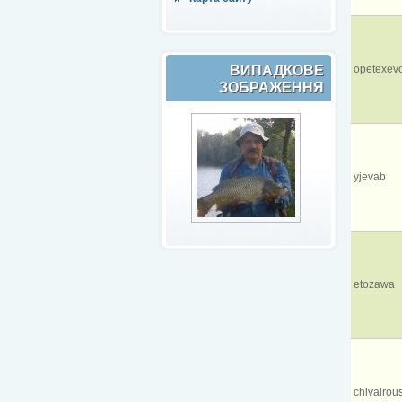
ВИПАДКОВЕ
opetexev
ЗОБРАЖЕННЯ
yjevab
etozawa
chivalrou