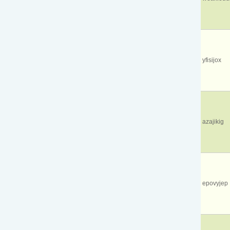
yfisijox
azajikig
epovyjep