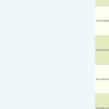
overrate
pastoraln
accidental
weakfeud