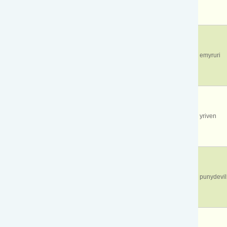
emyruri
yriven
punydevi