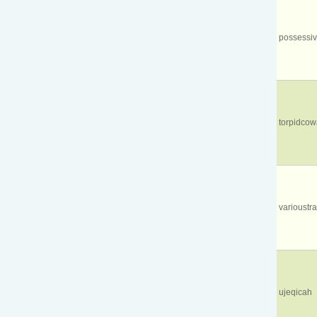
possessi
torpidco
varioustra
ujeqicah