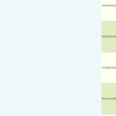
meeknews
fantasticf
magentaa
floweryafte