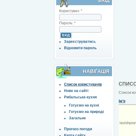
ВХІД
Користувач:
*
Пароль:
*
Зареєструватись
Відновити пароль
НАВІҐАЦІЯ
СПИСО
Список користувачів
Нове на сайті
Список ко
Рибальська кухня
Ім’я
Готуємо на кухні
Готуємо на природі
Загальне
lavishpoe
Прогноз погоди
Карта сайту