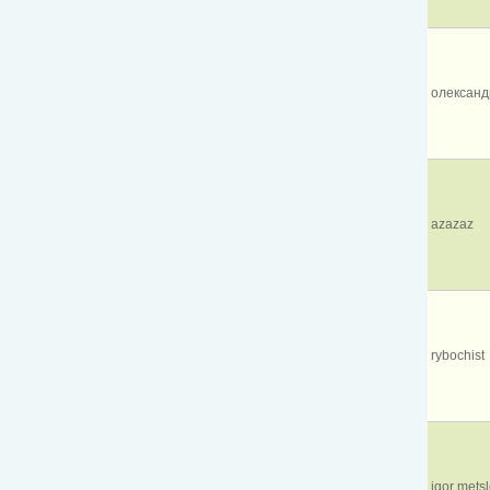
олександ
azazaz
rybochist
igor metsl