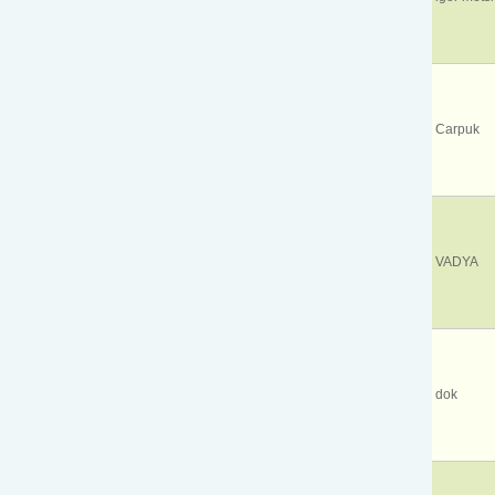
Carpuk
VADYA
dok