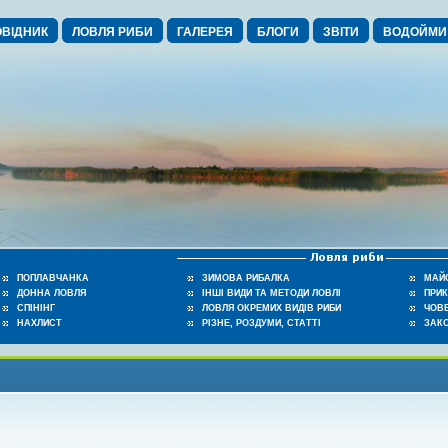
ВІДНИК
ЛОВЛЯ РИБИ
ГАЛЕРЕЯ
БЛОГИ
ЗВІТИ
ВОДОЙМИ
ПОПЛАВЧАНКА
ЗИМОВА РИБАЛКА
МАЙ
ДОННА ЛОВЛЯ
ІНШІ ВИДИ ТА МЕТОДИ ЛОВЛІ
ПРИ
СПІНІНГ
ЛОВЛЯ ОКРЕМИХ ВИДІВ РИБИ
ЧОВЕ
НАХЛИСТ
РІЗНЕ, РОЗДУМИ, СТАТТІ
ЗАК