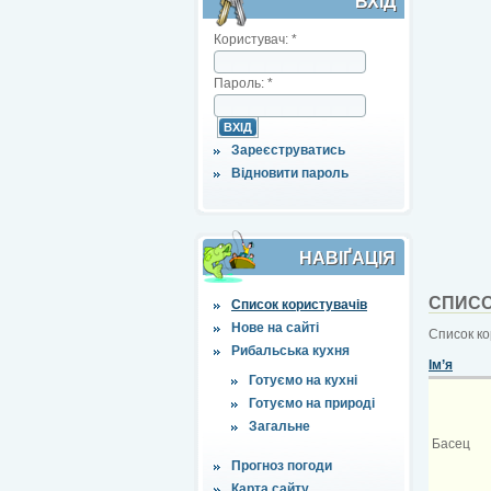
ВХІД
Користувач:
*
Пароль:
*
Зареєструватись
Відновити пароль
НАВІҐАЦІЯ
СПИСО
Список користувачів
Нове на сайті
Список ко
Рибальська кухня
Ім’я
Готуємо на кухні
Готуємо на природі
Загальне
Басец
Прогноз погоди
Карта сайту