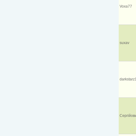
Voxa77
suxav
darkstarz
Сергійов