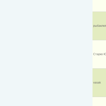
рыбаклю
Старко 
vasak