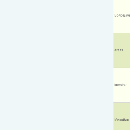
Володими
arass
kavalok
Михайло