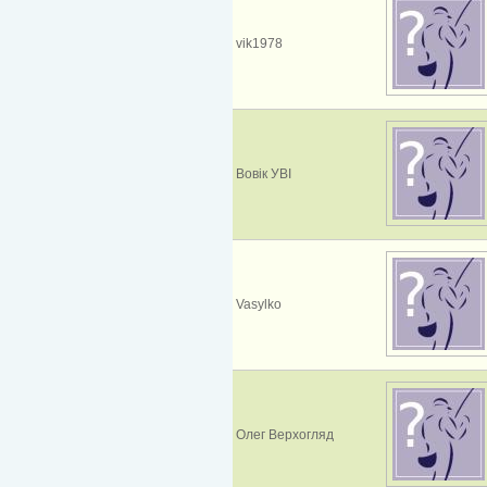
vik1978
Вовік УВІ
Vasylko
Олег Верхогляд