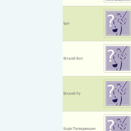
Igor
Віталій Вол
Віталій Ру
Бодя Палюджишин