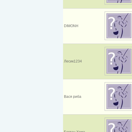
DIMONH
Лесик1234
Вася риба
Богдан Хома