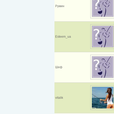
Румин
Esteem_ua
Шеф
vitalik