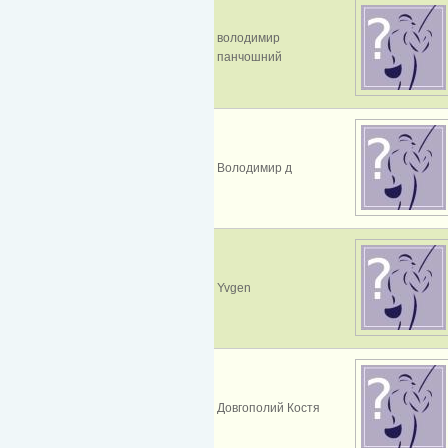
володимир
панчошний
Володимир д
Yvgen
Довгополий Костя