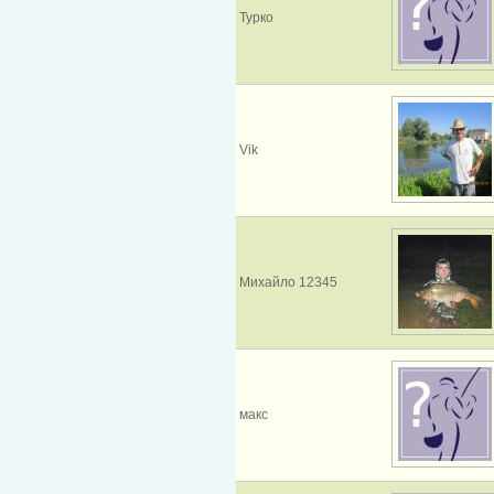
Турко
Vik
Михайло 12345
макс