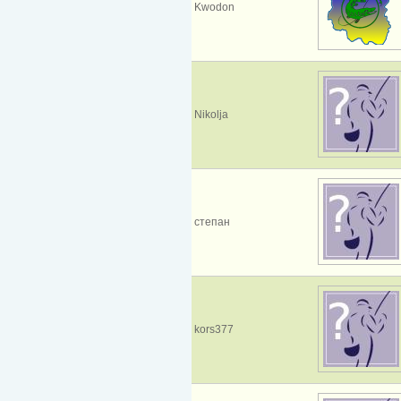
Kwodon
Nikolja
степан
kors377