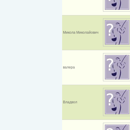
Микола Миколайович
валера
Владвол