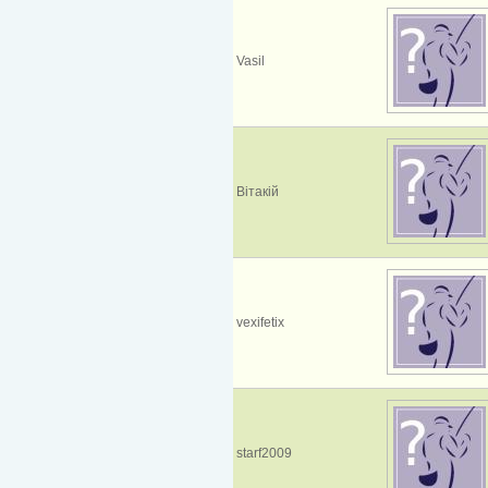
Vasil
Вітакій
vexifetix
starf2009