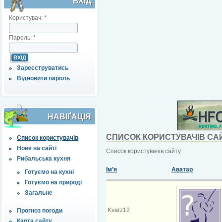
ВХІД
Користувач:
*
Пароль:
*
Зареєструватись
Відновити пароль
НАВІҐАЦІЯ
СПИСОК КОРИСТУВАЧІВ СА
Список користувачів
Нове на сайті
Список користувачів сайту
Рибальська кухня
Ім’я
Аватар
Готуємо на кухні
Готуємо на природі
Загальне
Kvarz12
Прогноз погоди
Карта сайту