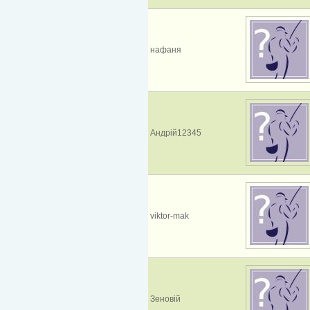
нафаня
Андрій12345
viktor-mak
Зеновій