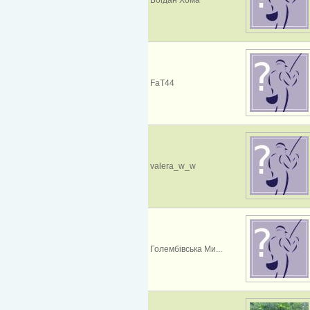
FaT44
valera_w_w
Голембівська Ми...