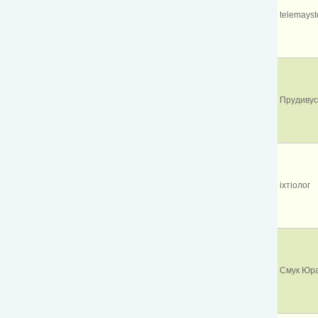
telemayst
Прудивус
іхтіолог
Смук Юр