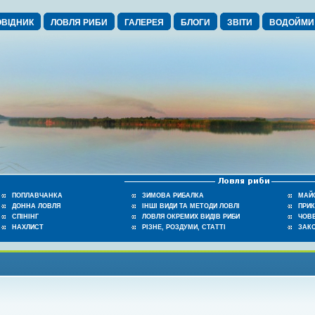
ВІДНИК
ЛОВЛЯ РИБИ
ГАЛЕРЕЯ
БЛОГИ
ЗВІТИ
ВОДОЙМИ
ПОПЛАВЧАНКА
ЗИМОВА РИБАЛКА
МАЙ
ДОННА ЛОВЛЯ
ІНШІ ВИДИ ТА МЕТОДИ ЛОВЛІ
ПРИ
СПІНІНГ
ЛОВЛЯ ОКРЕМИХ ВИДІВ РИБИ
ЧОВЕ
НАХЛИСТ
РІЗНЕ, РОЗДУМИ, СТАТТІ
ЗАК