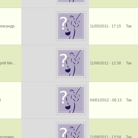
лександр
11/05/2011 - 17:15
Так
гій Ми...
11/06/2011 - 12:38
Так
0
04/01/2012 - 06:13
Так
етрович
11/09/2011 - 13:54
Так