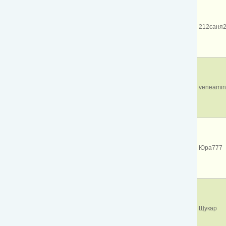
212саня
veneami
Юра777
Щукар