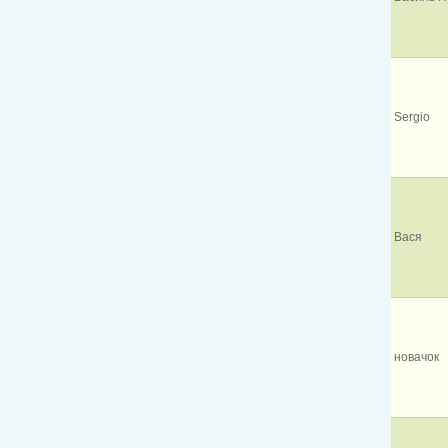
Sergio
Вася
новачок