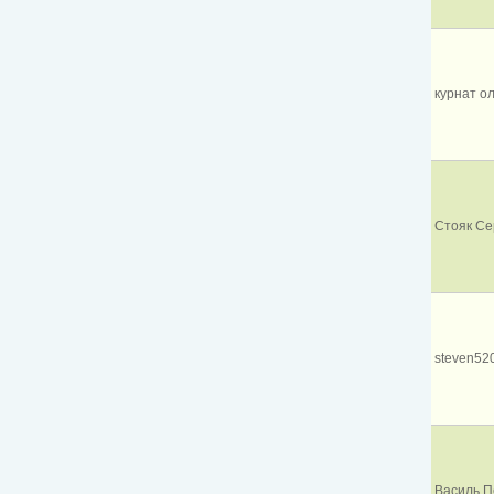
курнат о
Стояк Сер
steven52
Василь П