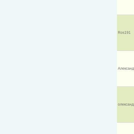
Ros191
Алексан
олександ