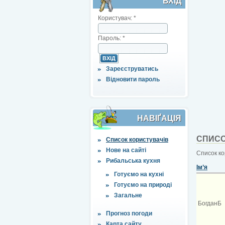
ВХІД
Користувач:
*
Пароль:
*
Зареєструватись
Відновити пароль
НАВІҐАЦІЯ
СПИСО
Список користувачів
Нове на сайті
Список ко
Рибальська кухня
Ім’я
Готуємо на кухні
Готуємо на природі
Загальне
БогданБ
Прогноз погоди
Карта сайту