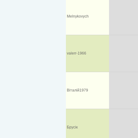
Melnykovych
valerr-1966
Вiталiй1979
Брусік