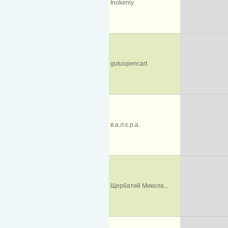
Inokeniy
gutuopencart
в.а.л.є.р.а.
Щербатий Микола...