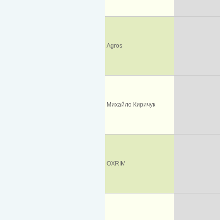
Agros
Михайло Киричук
OXRIM