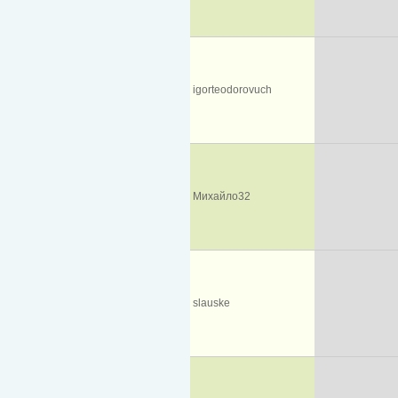
igorteodorovuch
Михайло32
slauske