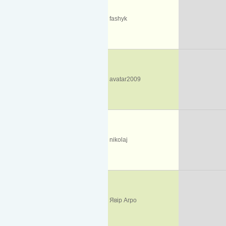
fashyk
avatar2009
nikolaj
Явір Агро