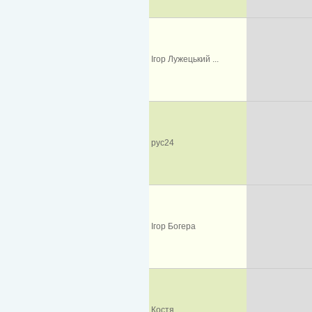
Ігор Лужецький ...
рус24
Ігор Богера
Костя