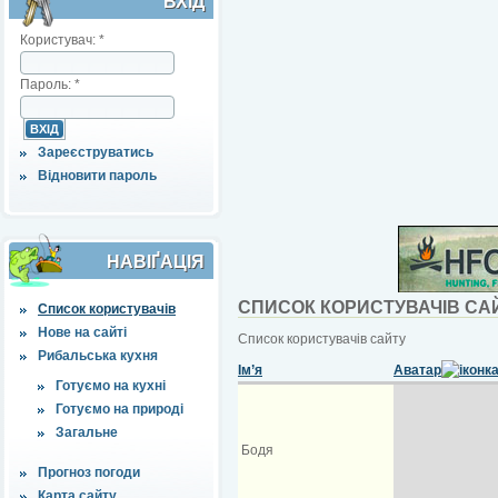
ВХІД
Користувач:
*
Пароль:
*
Зареєструватись
Відновити пароль
НАВІҐАЦІЯ
СПИСОК КОРИСТУВАЧІВ СА
Список користувачів
Нове на сайті
Список користувачів сайту
Рибальська кухня
Ім’я
Аватар
Готуємо на кухні
Готуємо на природі
Загальне
Бодя
Прогноз погоди
Карта сайту