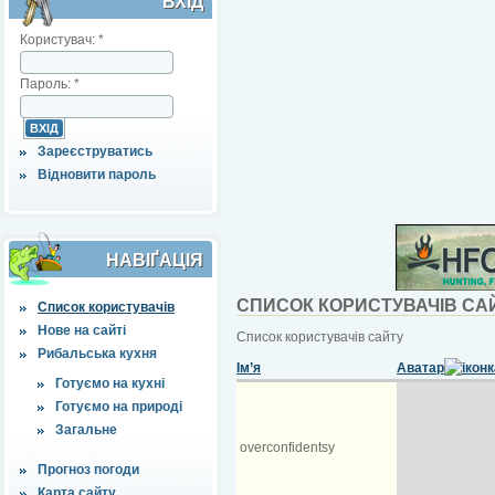
ВХІД
Користувач:
*
Пароль:
*
Зареєструватись
Відновити пароль
НАВІҐАЦІЯ
СПИСОК КОРИСТУВАЧІВ СА
Список користувачів
Нове на сайті
Список користувачів сайту
Рибальська кухня
Ім’я
Аватар
Готуємо на кухні
Готуємо на природі
Загальне
overconfidentsy
Прогноз погоди
Карта сайту