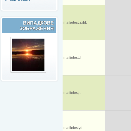
ВИПАДКОВЕ
mattietestlzxhk
ЗОБРАЖЕННЯ
mattietestdi
mattietestjt
mattietestyd