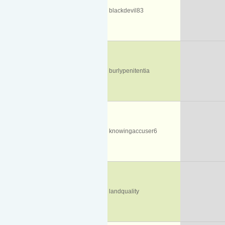
blackdevil83
burlypenitentia
knowingaccuser6
landquality