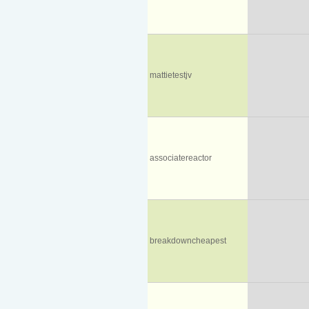
mattietestjv
associatereactor
breakdowncheapest