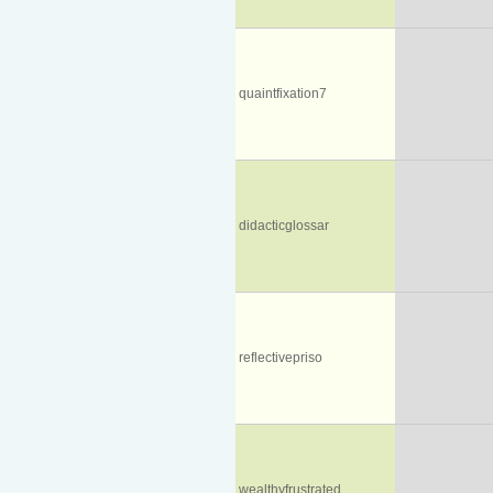
quaintfixation7
didacticglossar
reflectivepriso
wealthyfrustrated