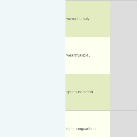
wovenhomely
wealthyalibi45
spurioustimetab
diphthongcaribou