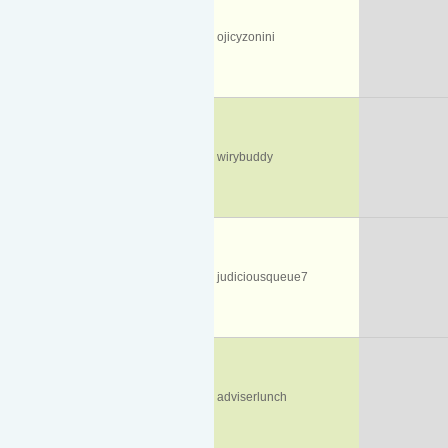
ojicyzonini
wirybuddy
judiciousqueue7
adviserlunch