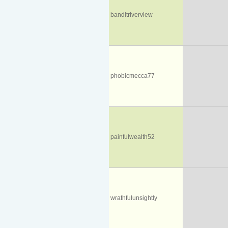
banditriverview
phobicmecca77
painfulwealth52
wrathfulunsightly