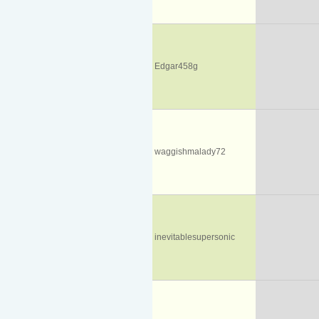
Edgar458g
waggishmalady72
inevitablesupersonic