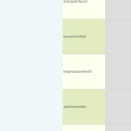
energeticfascis
rynoarcherfish
brightabdomen45
askmewrestler