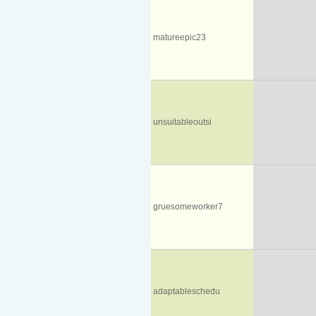
matureepic23
unsuitableoutsi
gruesomeworker7
adaptableschedu