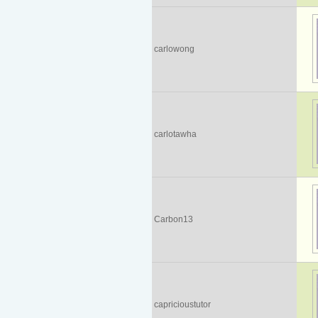
carlowong
carlotawha
Carbon13
capricioustutor