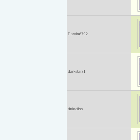
Darvin6792
darkstarz1
dalactiss