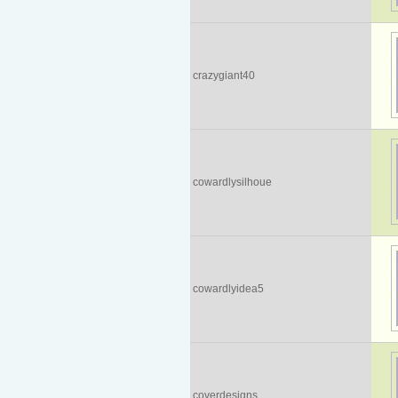
crazygiant40
cowardlysilhoue
cowardlyidea5
coverdesigns