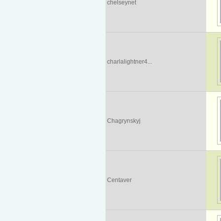
chelseynet
charlalightner4...
Chagrynskyj
Centaver