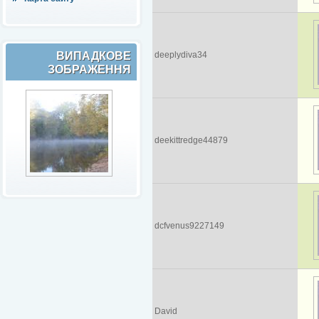
ВИПАДКОВЕ
deeplydiva34
ЗОБРАЖЕННЯ
deekittredge44879
dcfvenus9227149
David