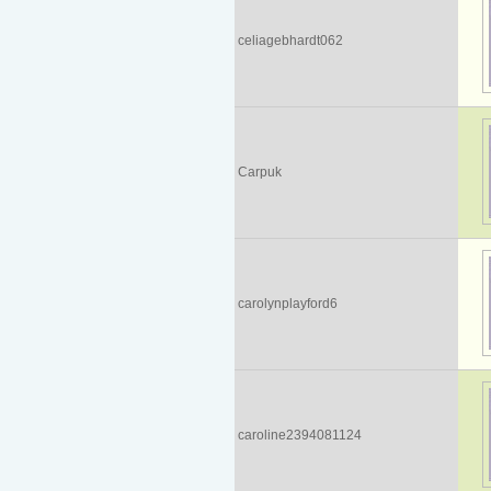
celiagebhardt062
Carpuk
carolynplayford6
caroline2394081124