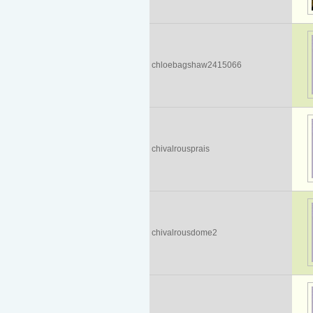
chloebagshaw2415066
chivalrousprais
chivalrousdome2