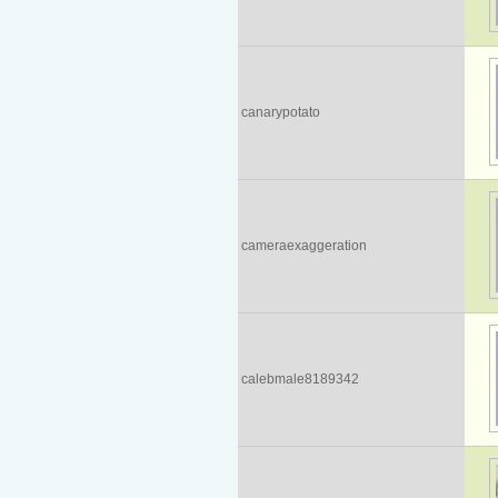
canarypotato
cameraexaggeration
calebmale8189342