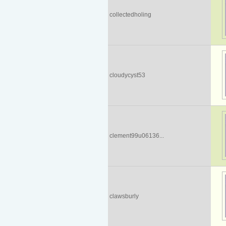
collectedholing
cloudycyst53
clement99u06136...
clawsburly