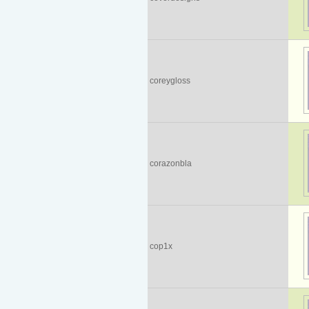
coreygloss
corazonbla
cop1x