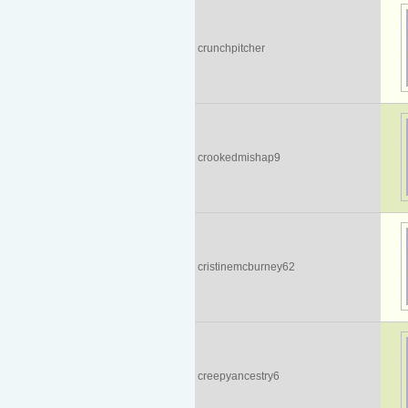
crunchpitcher
crookedmishap9
cristinemcburney62
creepyancestry6