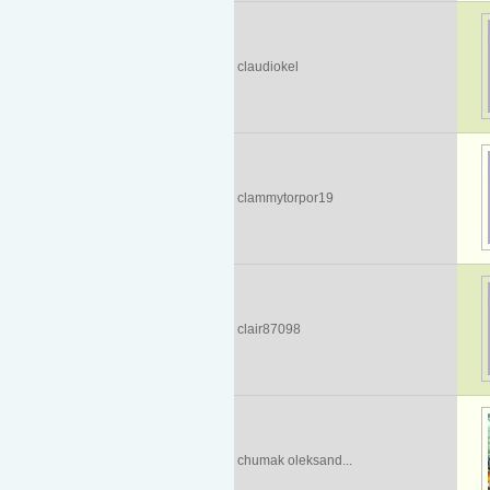
claudiokel
clammytorpor19
clair87098
chumak oleksand...