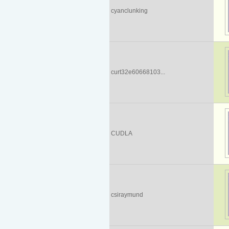
cyanclunking
curt32e60668103...
CUDLA
csiraymund