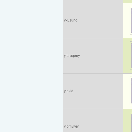
ykuzuno
ylaruqony
ylekid
ylomylyjy