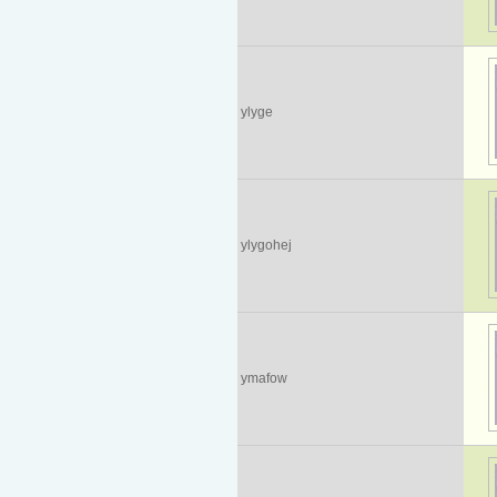
ylyge
ylygohej
ymafow