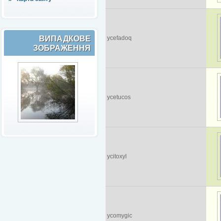
ВИПАДКОВЕ
ycefadoq
ЗОБРАЖЕННЯ
ycetucos
ycitoxyl
ycomygic