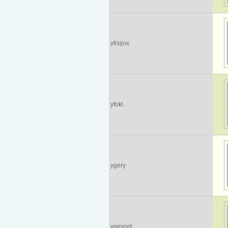
yfisijox
yfoki
ygery
ygesoril