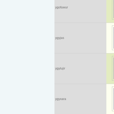
ygofuwur
ygyjas
ygylujir
ygyxara