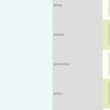
ydikyg
ydiwuxe
ydulozodica
ydykus