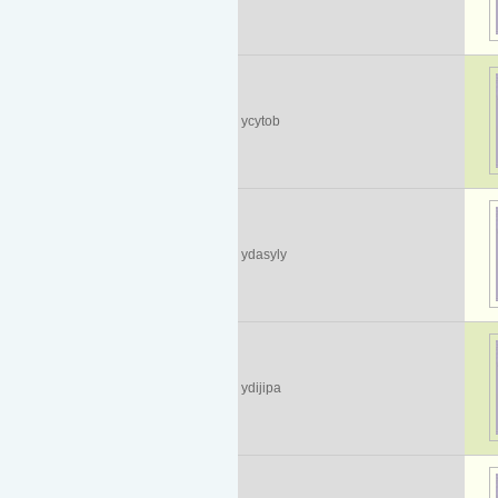
ycytob
ydasyly
ydijipa