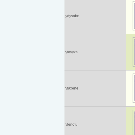
ydysobo
yfavyxa
yfaxene
yfenotu