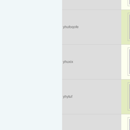
yhufoqofe
yhuxix
yhytuf