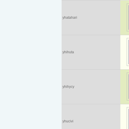
yhatahari
yhihuta
yhihycy
yhucivi