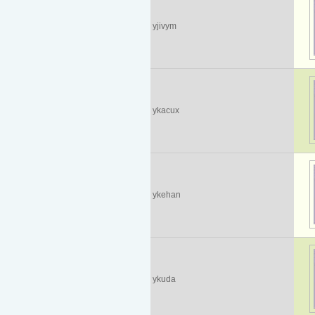
yjivym
ykacux
ykehan
ykuda