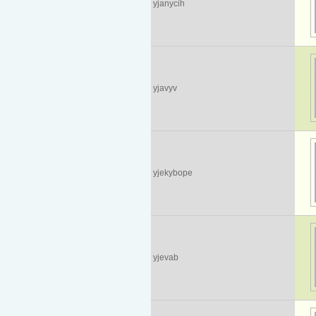
yjanycih
yjavyv
yjekybope
yjevab