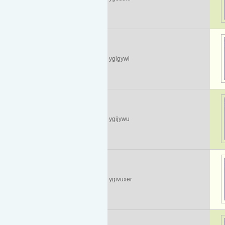
ygigywi
ygijywu
ygivuxer