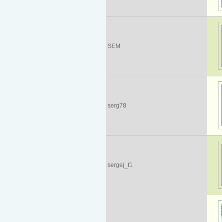
SEM
serg78
sergej_f1