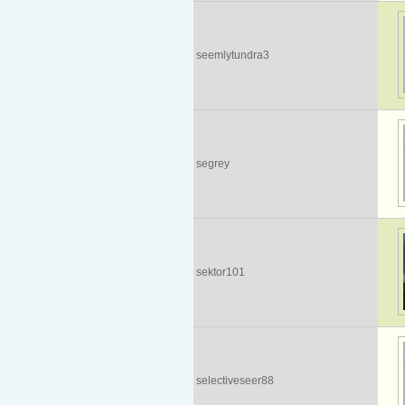
seemlytundra3
segrey
sektor101
selectiveseer88