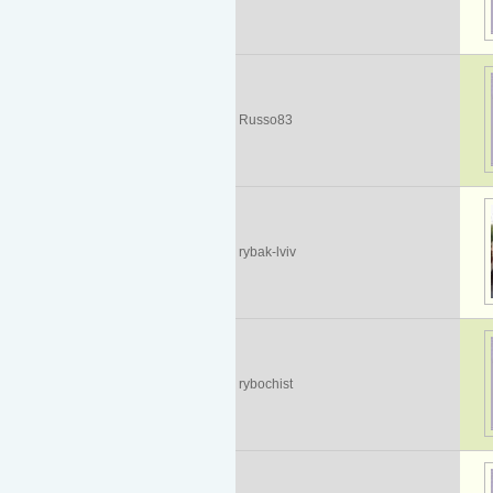
Russo83
rybak-lviv
rybochist