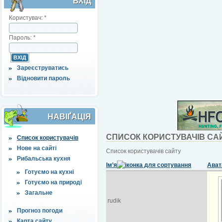
ВХІД
Користувач:
*
Пароль:
*
Зареєструватись
Відновити пароль
НАВІҐАЦІЯ
СПИСОК КОРИСТУВАЧІВ СА
Список користувачів
Нове на сайті
Список користувачів сайту
Рибальська кухня
Ім’я
Ават
Готуємо на кухні
Готуємо на природі
Загальне
rudik
Прогноз погоди
Карта сайту