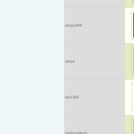
sanja1908
sanya
sas1366
sasha batroot