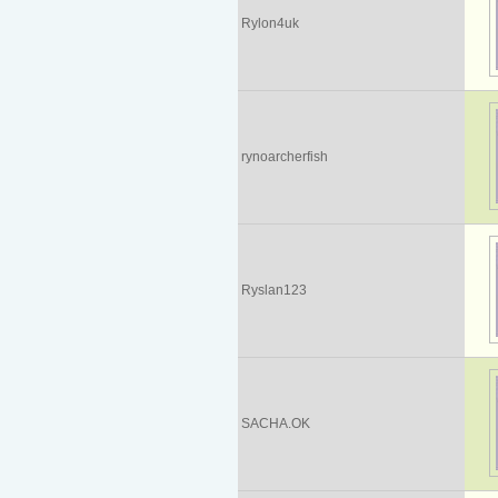
Rylon4uk
rynoarcherfish
Ryslan123
SACHA.OK