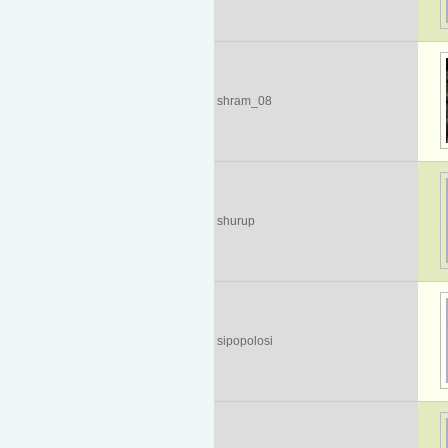
shram_08
shurup
sipopolosi