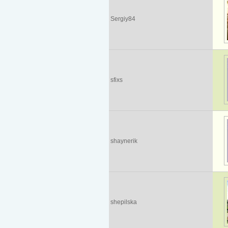
Sergiy84
sfixs
shaynerik
shepilska