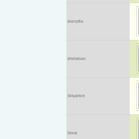
sherrylfra
shielabuec
Shlyahtich
Shmit