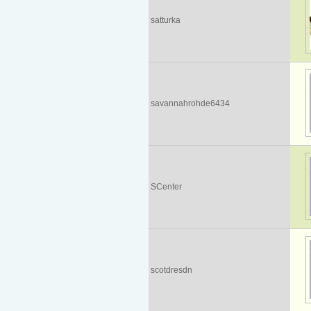
satturka
savannahrohde6434
SCenter
scotdresdn