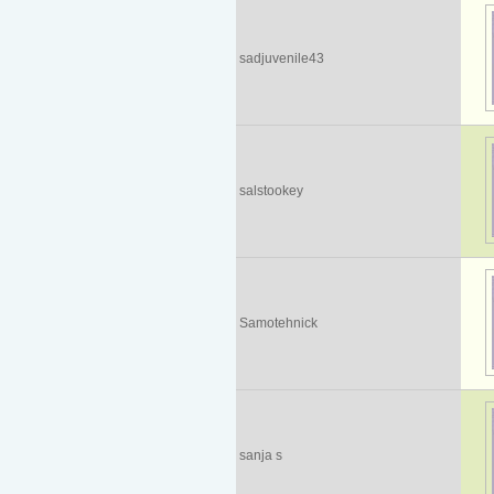
sadjuvenile43
salstookey
Samotehnick
sanja s