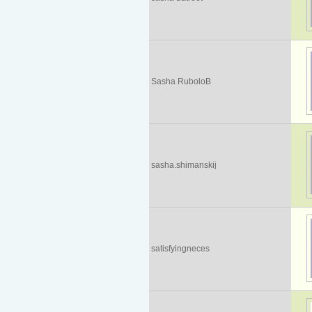
Sasha RuboloB
sasha.shimanskij
satisfyingneces