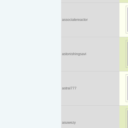
associatereactor
astonishingsavi
astral777
asuwezy