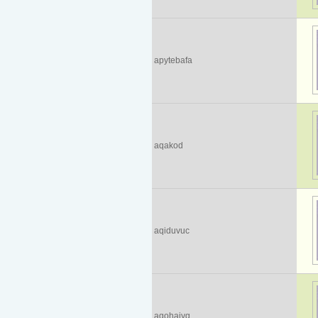
apytebafa
aqakod
aqiduvuc
aqohajyq