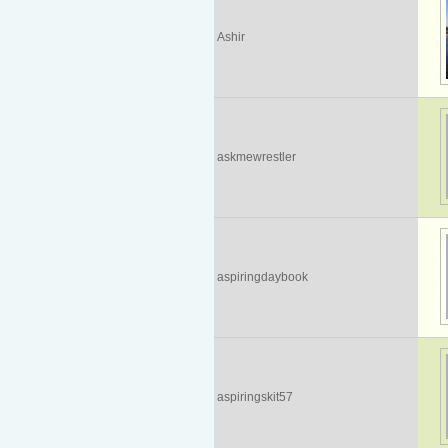
Ashir
askmewrestler
aspiringdaybook
aspiringskit57