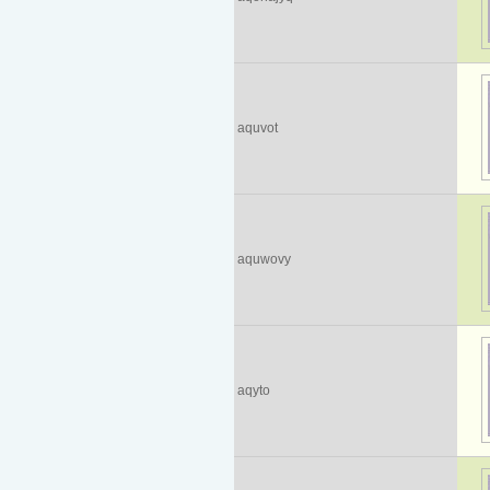
aquvot
aquwovy
aqyto