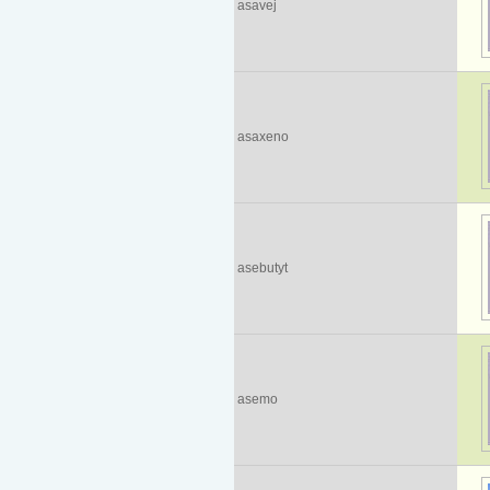
asavej
asaxeno
asebutyt
asemo