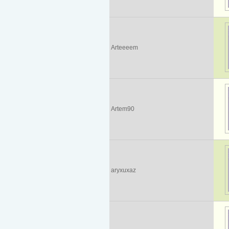
Arteeeem
Artem90
aryxuxaz