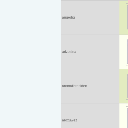
arigedig
arizosina
aromaticresiden
aroxuwez