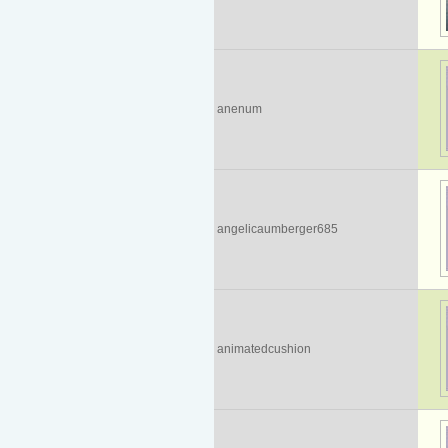
anenum
angelicaumberger685
animatedcushion