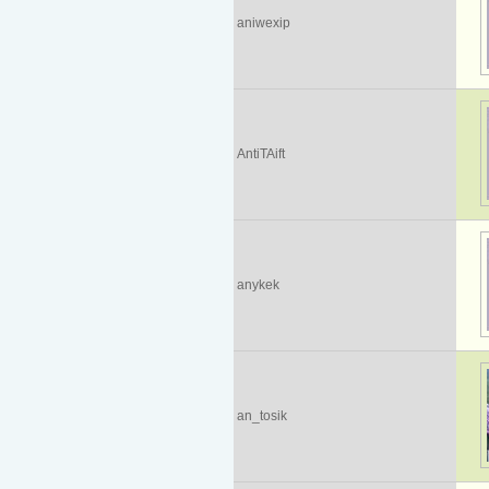
aniwexip
AntiTAift
anykek
an_tosik