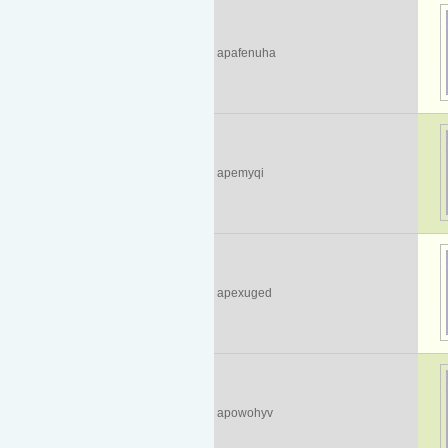
apafenuha
apemyqi
apexuged
apowohyv