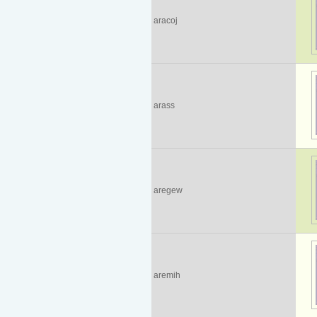
aracoj
arass
aregew
aremih