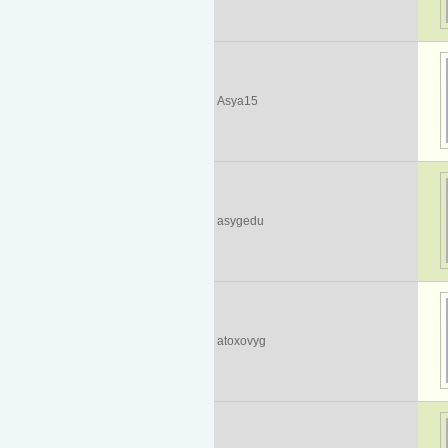
Asya15
asygedu
atoxovyg