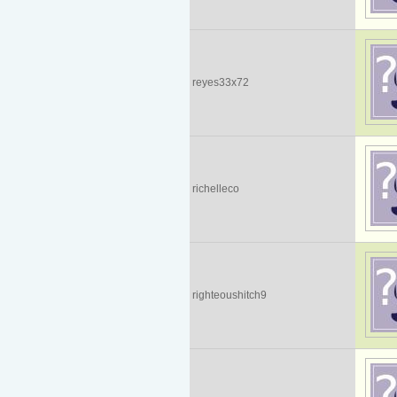
reyes33x72
richelleco
righteoushitch9