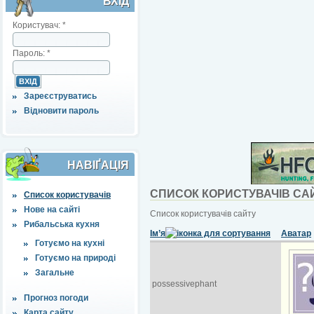
ВХІД
Користувач:
*
Пароль:
*
Зареєструватись
Відновити пароль
НАВІҐАЦІЯ
СПИСОК КОРИСТУВАЧІВ СА
Список користувачів
Нове на сайті
Список користувачів сайту
Рибальська кухня
Ім’я
Аватар
Готуємо на кухні
Готуємо на природі
Загальне
possessivephant
Прогноз погоди
Карта сайту