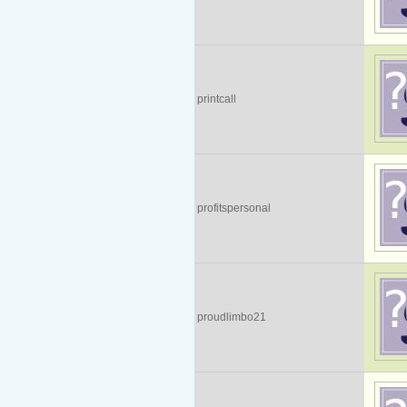
printcall
profitspersonal
proudlimbo21