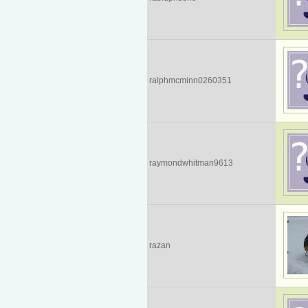
ralphmcminn0260351
raymondwhitman9613
razan