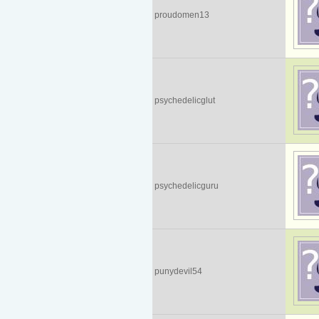
proudomen13
psychedelicglut
psychedelicguru
punydevil54