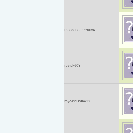
roscoeboudreaux6
rostuk603
royceforsythe23...