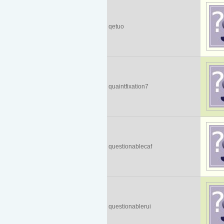
qetuo
quaintfixation7
questionablecaf
questionablerui