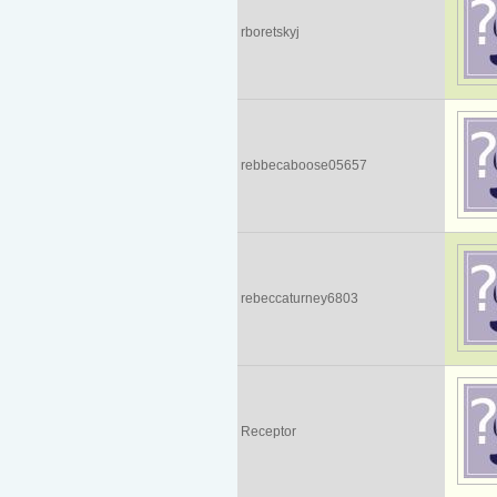
rboretskyj
rebbecaboose05657
rebeccaturney6803
Receptor