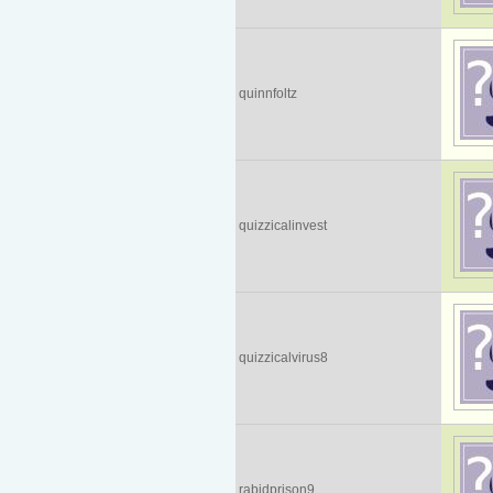
quinnfoltz
quizzicalinvest
quizzicalvirus8
rabidprison9