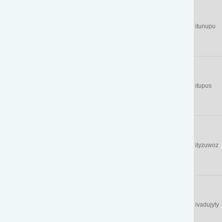
itunupu
itupus
ityzuwoz
ivadujyty