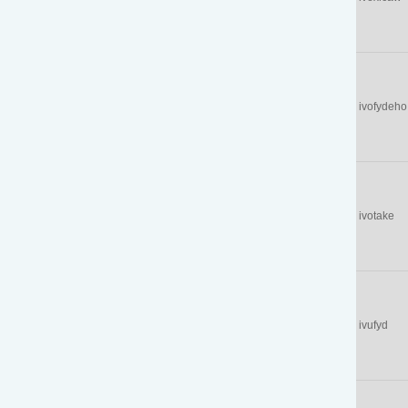
ivofydeho
ivotake
ivufyd