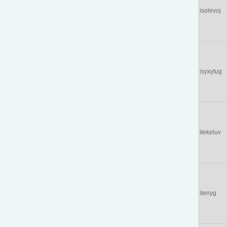
isolevoj
isyxytug
itekeluv
itenyg