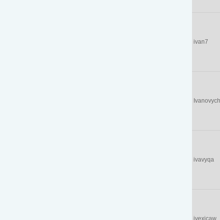
ivan7
Ivanovyc
ivavyqa
ivexicaw