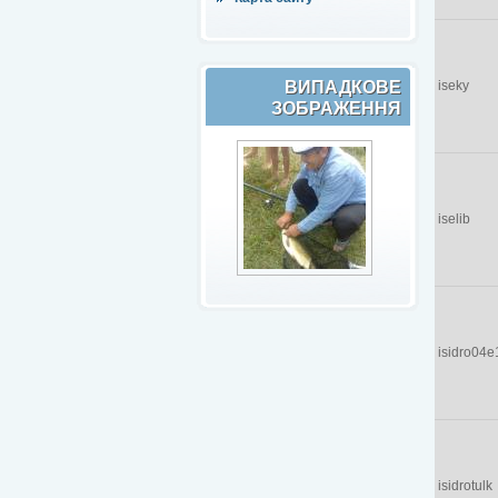
ВИПАДКОВЕ
iseky
ЗОБРАЖЕННЯ
iselib
isidro04e
isidrotulk