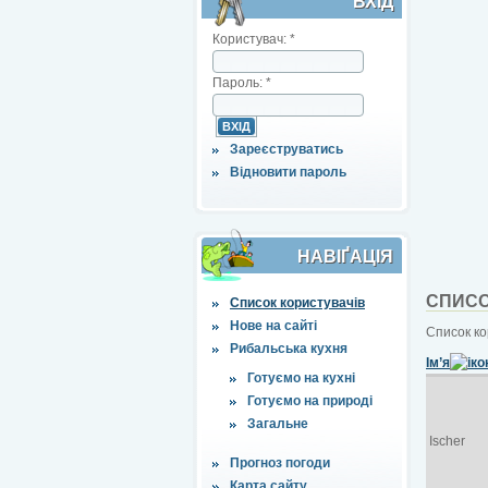
ВХІД
Користувач:
*
Пароль:
*
Зареєструватись
Відновити пароль
НАВІҐАЦІЯ
СПИСО
Список користувачів
Нове на сайті
Список ко
Рибальська кухня
Ім’я
Готуємо на кухні
Готуємо на природі
Загальне
Ischer
Прогноз погоди
Карта сайту