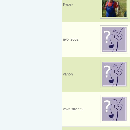
Руслік
rivoli2002
vahon
vova.slivin69