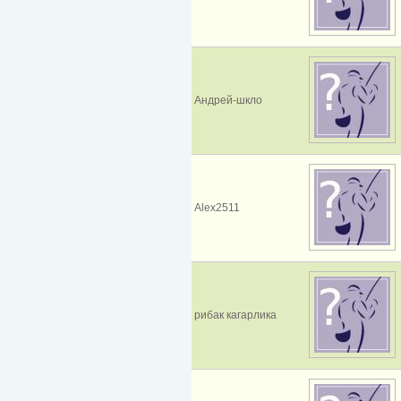
Андрей-шкло
Alex2511
рибак кагарлика