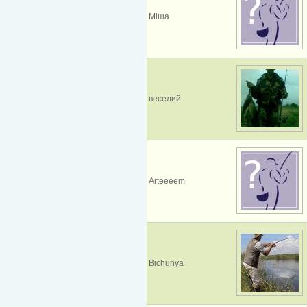
Міша
веселий
Arteeeem
Bichunya