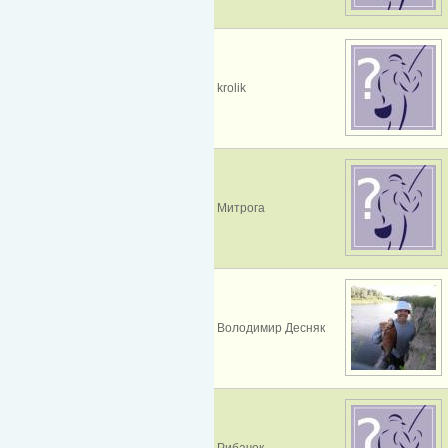
krolik
Митрога
Володимир Десняк
Рибачок