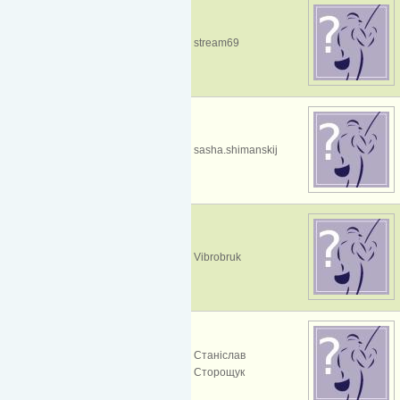
stream69
sasha.shimanskij
Vibrobruk
Станіслав
Сторощук