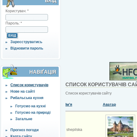
ВХІД
Користувач:
*
Пароль:
*
Зареєструватись
Відновити пароль
НАВІҐАЦІЯ
СПИСОК КОРИСТУВАЧІВ СА
Список користувачів
Нове на сайті
Список користувачів сайту
Рибальська кухня
Ім’я
Аватар
Готуємо на кухні
Готуємо на природі
Загальне
shepilska
Прогноз погоди
Карта сайту