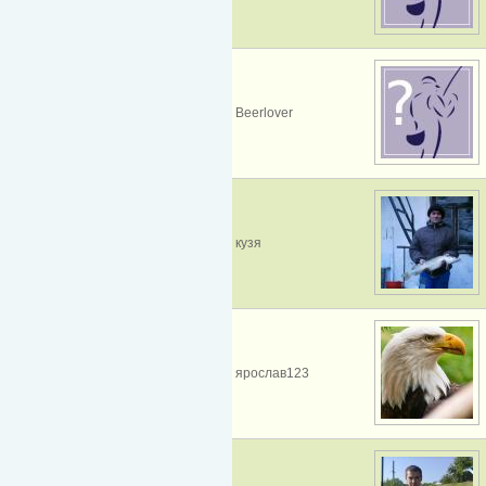
Beerlover
кузя
ярослав123