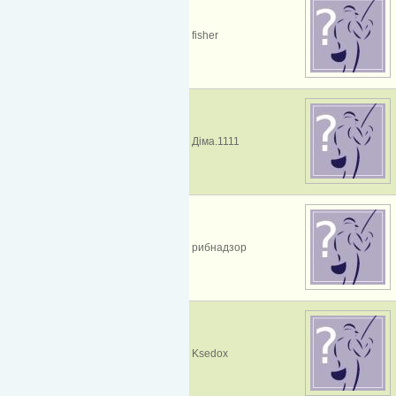
fisher
Діма.1111
рибнадзор
Ksedox