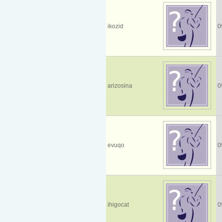
ikozid
0
arizosina
0
evuqo
0
ihigocat
0