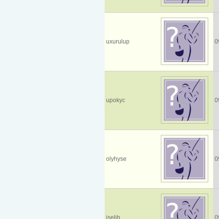
uxurulup
0
upokyc
0
olyhyse
0
iselib
0