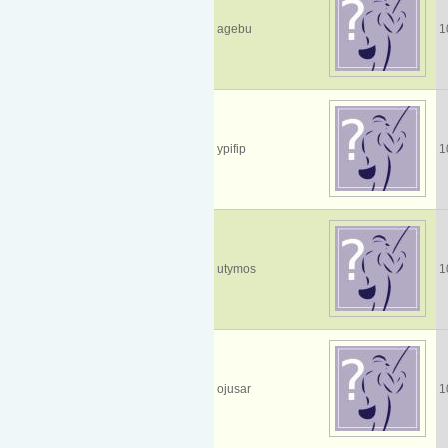
agebu
1
ypifip
1
utymos
1
ojusar
1