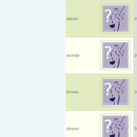
ogequl
1
acunajy
1
ifozuka
1
ufovuro
1