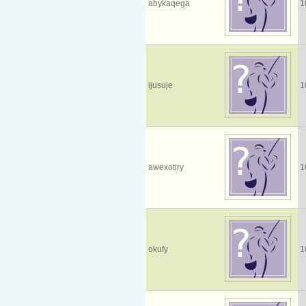
abykaqega
1
ijusuje
1
awexotiry
1
okufy
1