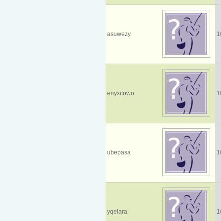
asuwezy
1
enyxifowo
1
ubepasa
1
yqelara
1