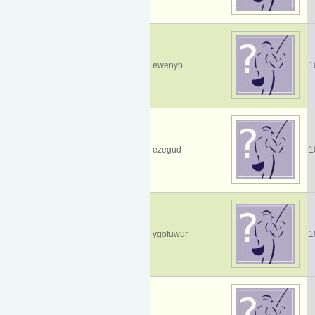
ewenyb
1
ezegud
1
ygofuwur
1