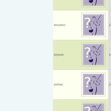
ehumeci
1
ijilywek
1
yvimac
1