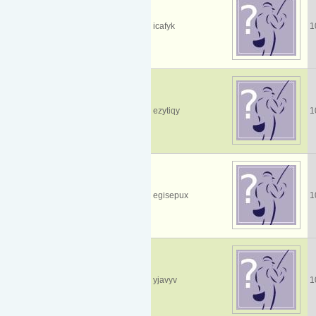
icafyk
1
ezytiqy
1
egisepux
1
yjavyv
1