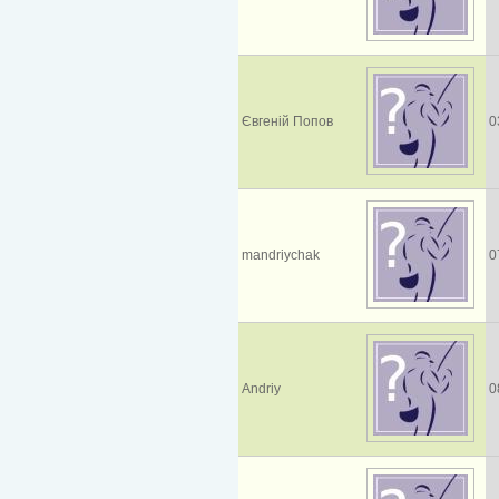
Євгеній Попов
0
mandriychak
0
Andriy
0