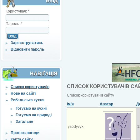
ВХІД
Користувач:
*
Пароль:
*
Зареєструватись
Відновити пароль
НАВІҐАЦІЯ
СПИСОК КОРИСТУВАЧІВ СА
Список користувачів
Нове на сайті
Список користувачів сайту
Рибальська кухня
Ім’я
Аватар
Д
Готуємо на кухні
Готуємо на природі
Загальне
ysodyvyx
1
Прогноз погоди
Карта сайту