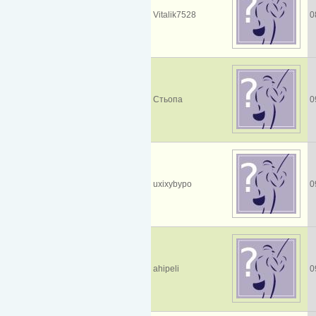
Vitalik7528
0
Стьопа
0
uxixybypo
0
ahipeli
0