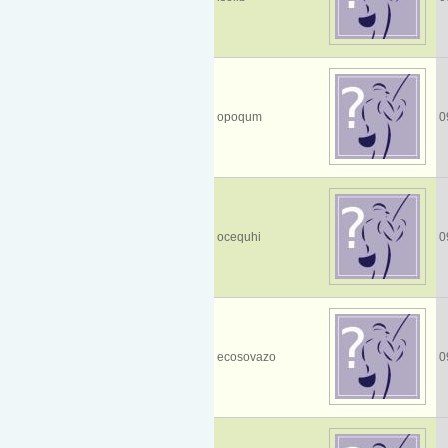
opoqum
0
ocequhi
0
ecosovazo
0