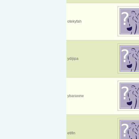
otekyfah
ydijipa
ybaraxew
etifin