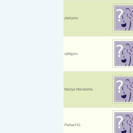
ytahymo
ujitigycu
Mariya Merabella
Рибак741