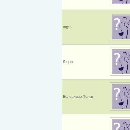
uqyte
ifoqan
Володимир Пельц