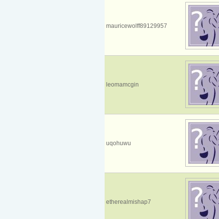
mauricewolff89129957
leomamcgin
uqohuwu
etherealmishap7