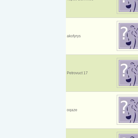
akofyrys
Petrovuct 17
oqaze