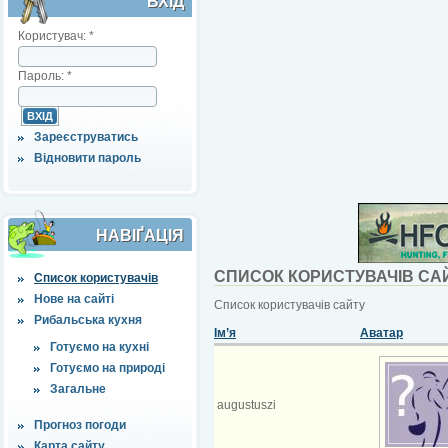
ВХІД
Користувач:
*
Пароль:
*
Зареєструватись
Відновити пароль
НАВІҐАЦІЯ
СПИСОК КОРИСТУВАЧІВ СА
Список користувачів
Нове на сайті
Список користувачів сайту
Рибальська кухня
Ім’я
Аватар
Готуємо на кухні
Готуємо на природі
Загальне
augustuszi
Прогноз погоди
Карта сайту