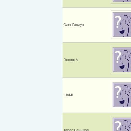
Олег Гладун
Roman V
iHaMi
Тарас Банніков