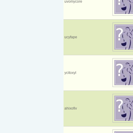
uvomycore
ucyfape
ycitoxyl
ahixofiv