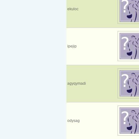
ekuloc
ipejip
agyqymadi
odysag