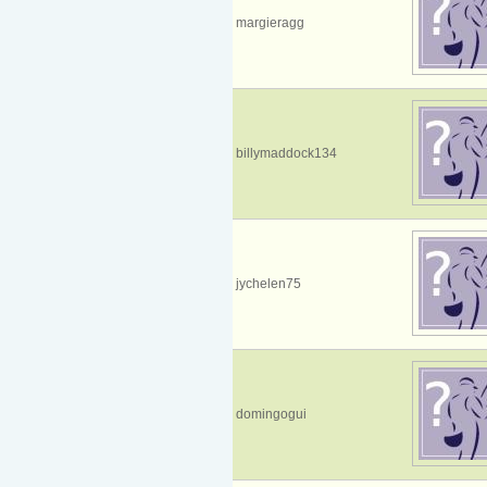
margieragg
billymaddock134
jychelen75
domingogui