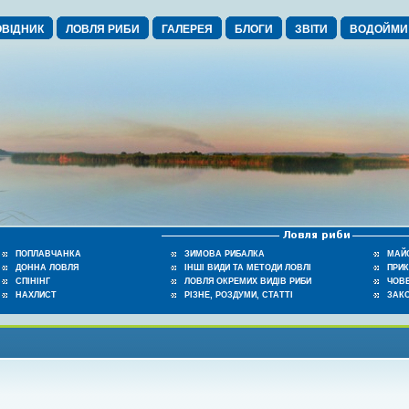
ВІДНИК
ЛОВЛЯ РИБИ
ГАЛЕРЕЯ
БЛОГИ
ЗВІТИ
ВОДОЙМИ
ПОПЛАВЧАНКА
ЗИМОВА РИБАЛКА
МАЙ
ДОННА ЛОВЛЯ
ІНШІ ВИДИ ТА МЕТОДИ ЛОВЛІ
ПРИ
СПІНІНГ
ЛОВЛЯ ОКРЕМИХ ВИДІВ РИБИ
ЧОВЕ
НАХЛИСТ
РІЗНЕ, РОЗДУМИ, СТАТТІ
ЗАК