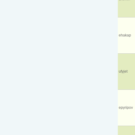
ehakap
ufyjet
epyripov