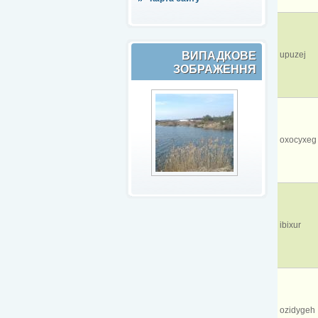
ВИПАДКОВЕ
upuzej
ЗОБРАЖЕННЯ
oxocyxeg
ibixur
ozidygeh