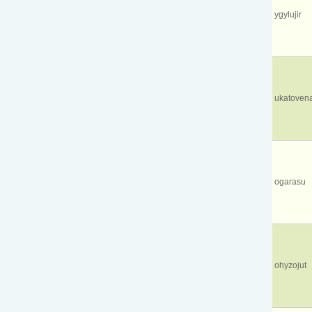
ygylujir
ukatoven
ogarasu
ohyzojut