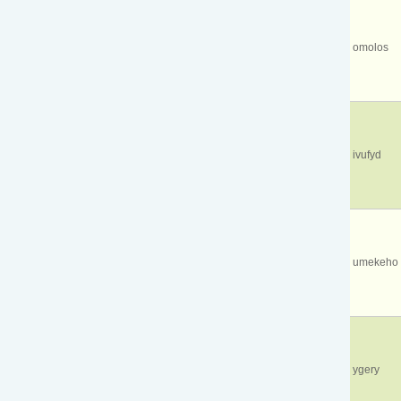
omolos
ivufyd
umekeho
ygery