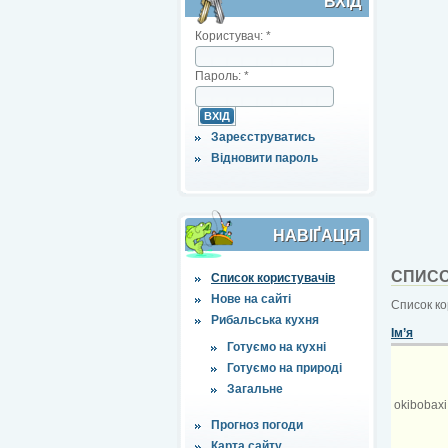
ВХІД
Користувач:
*
Пароль:
*
Зареєструватись
Відновити пароль
НАВІҐАЦІЯ
СПИСО
Список користувачів
Нове на сайті
Список ко
Рибальська кухня
Ім’я
Готуємо на кухні
Готуємо на природі
Загальне
okibobaxi
Прогноз погоди
Карта сайту