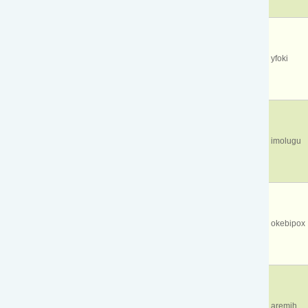
yfoki
imolugu
okebipox
aremih