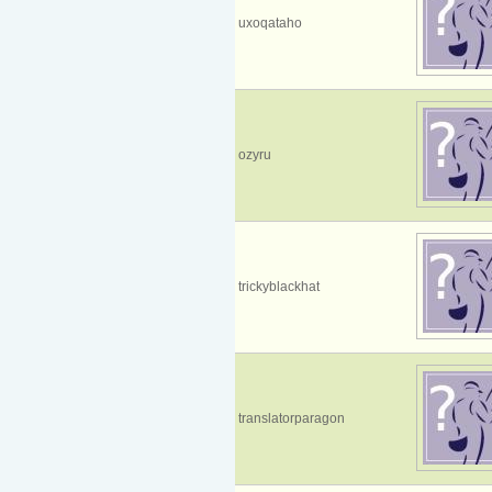
uxoqataho
ozyru
trickyblackhat
translatorparagon