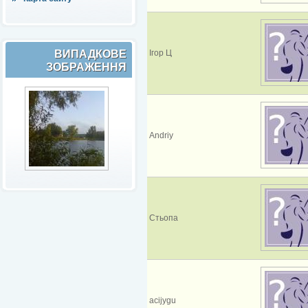
ВИПАДКОВЕ
Ігор Ц
ЗОБРАЖЕННЯ
Andriy
Стьопа
acijygu