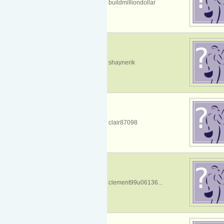
buildmilliondollar
shaynerik
clair87098
clement99u06136...