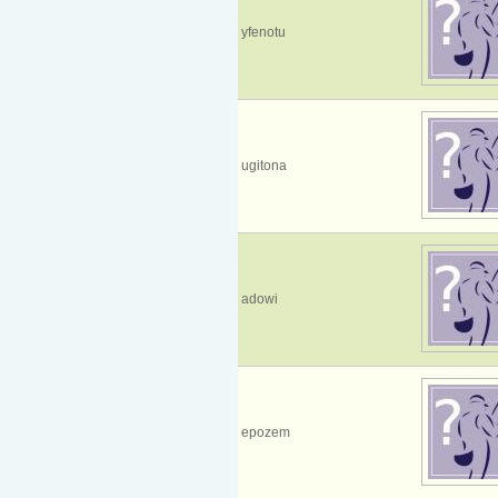
yfenotu
ugitona
adowi
epozem