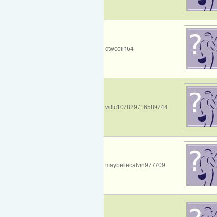
dtwcolin64
willc107829716589744
maybellecalvin977709