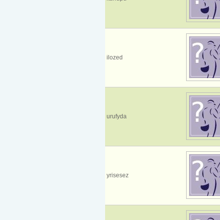
ilozed
urufyda
yrisesez