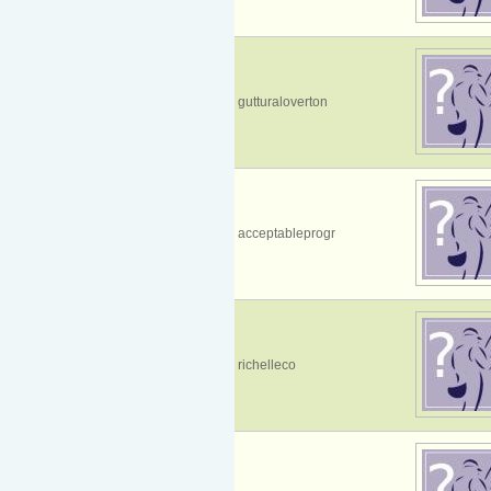
gutturaloverton
acceptableprogr
richelleco