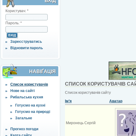
ВХІД
Користувач:
*
Пароль:
*
Зареєструватись
Відновити пароль
НАВІҐАЦІЯ
СПИСОК КОРИСТУВАЧІВ СА
Список користувачів
Нове на сайті
Список користувачів сайту
Рибальська кухня
Ім’я
Аватар
Готуємо на кухні
Готуємо на природі
Загальне
Миронець Сергій
Прогноз погоди
Карта сайту