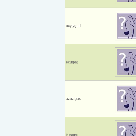
uxylygud
ecuqeg
azuzigas
itunupu