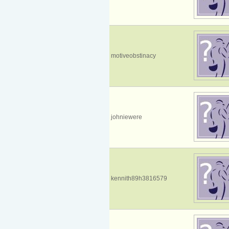
motiveobstinacy
johniewere
kennith89h3816579