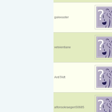
galeeaster
vetvientiane
AntiTAift
alfonsokraegen50685