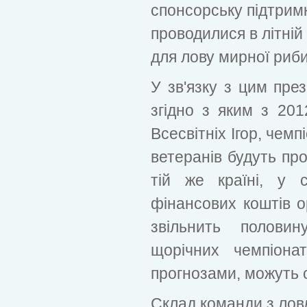
спонсорську підтрим
проводилися в літній
для лову мирної риби
У зв'язку з цим пре
згідно з яким з 201
Всесвітніх Ігор, чемп
ветеранів будуть про
тій же країні, у 
фінансових коштів ор
звільнить полови
щорічних чемпіона
прогнозами, можуть 
Склад команди з ловл