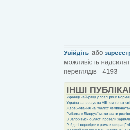
або
Увійдіть
зареєст
можливість надсилат
переглядів - 4193
ІНШІ ПУБЛІКА
Українці найкращі у ловлі риби морми
Україна запрошує на VIII чемпіонат св
Жеребкування на "малих" чемпіонатах
Рибалка в Білорусії може стати розк
В Запорізькій області провели зариб
Рейдові перевірки в рамках операції 