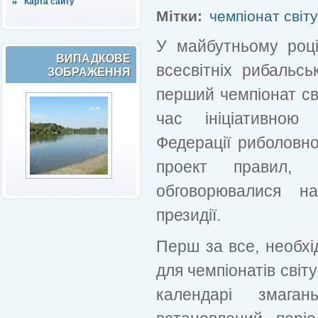
Карта сайту
Мітки:
чемпіонат світу
У майбутньому році
ВИПАДКОВЕ
всесвітніх рибальськ
ЗОБРАЖЕННЯ
перший чемпіонат сві
час ініціативною
Федерації риболовно
проект правил, 
обговорювалися на
президії.
Перш за все, необхі
для чемпіонатів світ
календарі змаг