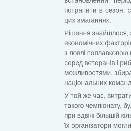
встановлений пері
потрапити в сезон, 
цих змаганнях.
Рішення знайшлося,
економічних факторів
з ловлі поплавковою
серед ветеранів і р
можливостями, збир
національних команд
У той же час, витрат
такого чемпіонату, б
при вдвічі більшій кі
їх організатори могли