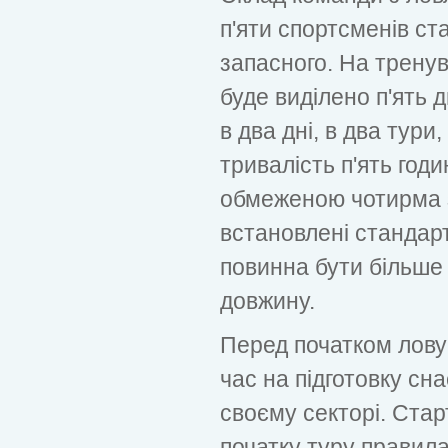
п'яти спортсменів ст
запасного. На тренув
буде виділено п'ять д
в два дні, в два тури
тривалість п'ять год
обмеженою чотирма 
встановлені стандарт
повинна бути більше 5
довжину.
Перед початком лову
час на підготовку сна
своєму секторі. Стар
початку туру правил