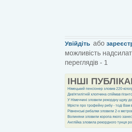
або
Увійдіть
зареєст
можливість надсилат
переглядів - 1
ІНШІ ПУБЛІКА
Німецький пенсіонер зловив 220-кіло
Дев'ятилітній хлопчина спіймав гігантс
У Німеччині зловили рекордну щуку д
Мрієте про трофейну рибу - тоді Вам
Рівненські рибалки зловили 2-х метро
Волиняни зловили коропа якого занесл
Англійка зловила рекордного тунця р