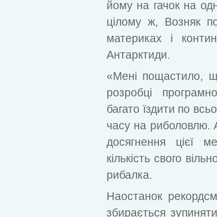
йому на гачок на од
цілому ж, Возняк п
материках і конти
Антарктиди.
«Мені пощастило, 
розробці програмн
багато їздити по всь
часу на риболовлю. А
досягнення цієї м
кількість свого вільн
рибалка.
Наостанок рекордсм
збирається зупиняти