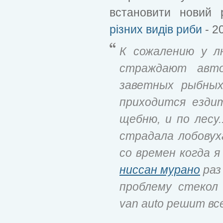
встановити новий 
різних видів риби
- 2
К сожалению у л
страждают авто
заветных рыбных
приходится езди
щебню, и по лесу.
страдала лобовух
со времен когда я
ниссан мурано
раз
проблему стекол
van auto решит вс