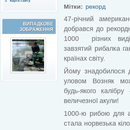
Карта сайту
Мітки:
рекорд
47-річний америка
ВИПАДКОВЕ
добрався до рекорд
ЗОБРАЖЕННЯ
1000 різних вид
завзятий рибалка га
країнах світу.
Йому знадобилося д
уловом Возняк мо
будь-якого калібру 
величезної акули!
1000-ю рибою для 
стала норвезька кіл