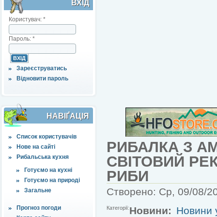
ВХІД
Користувач:
*
Пароль:
*
Зареєструватись
Відновити пароль
НАВІҐАЦІЯ
Список користувачів
РИБАЛКА З А
Нове на сайті
СВІТОВИЙ РЕ
Рибальська кухня
Готуємо на кухні
РИБИ
Готуємо на природі
Створено: Ср, 09/08/20
Загальне
Прогноз погоди
Категорії:
Новини:
Новини у