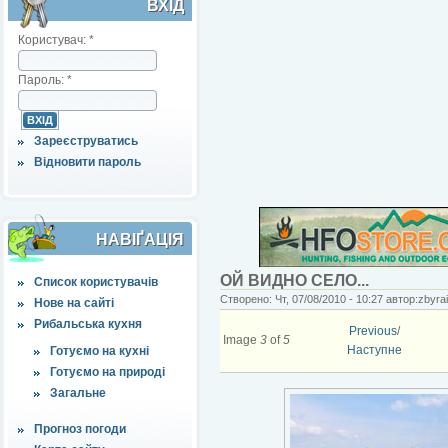
ВХІД
Користувач:
*
Пароль:
*
Зареєструватись
Відновити пароль
НАВІҐАЦІЯ
ОЙ ВИДНО СЕЛО...
Список користувачів
Створено: Чт, 07/08/2010 - 10:27 автор:zbyrai
Нове на сайті
Рибальська кухня
Previous
/
Image
3
of
5
Наступне
Готуємо на кухні
Готуємо на природі
Загальне
Прогноз погоди