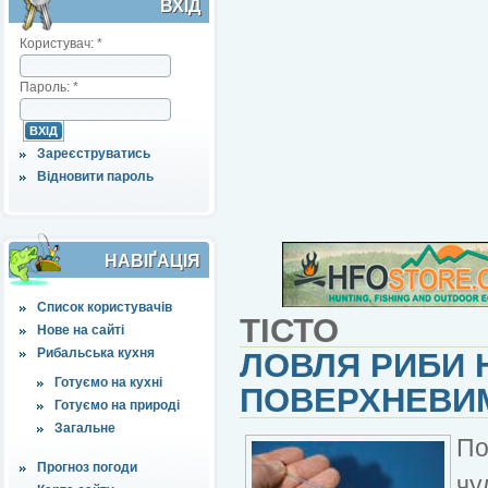
ВХІД
Користувач:
*
Пароль:
*
Зареєструватись
Відновити пароль
НАВІҐАЦІЯ
Список користувачів
ТІСТО
Нове на сайті
Рибальська кухня
ЛОВЛЯ РИБИ Н
Готуємо на кухні
ПОВЕРХНЕВИ
Готуємо на природі
Загальне
По
Прогноз погоди
чу