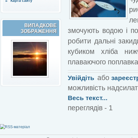
Карта сайту
ри
ле
ВИПАДКОВЕ
змочують водою і по
ЗОБРАЖЕННЯ
робити дальні закид
кубиком хліба ниж
плаваючого поплавк
або
Увійдіть
зареєст
можливість надсилат
Весь текст...
переглядів - 1