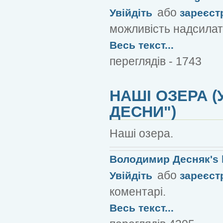
або
Увійдіть
зареєст
можливість надсилат
Весь текст...
переглядів - 1743
НАШІ ОЗЕРА (
ДЕСНИ")
Наші озера.
Володимир Десняк's 
або
Увійдіть
зареєст
коментарі.
Весь текст...