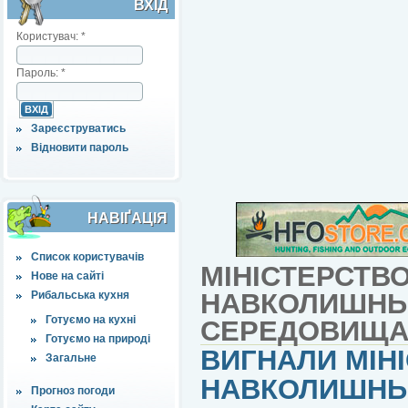
ВХІД
Користувач:
*
Пароль:
*
Зареєструватись
Відновити пароль
НАВІҐАЦІЯ
Список користувачів
МІНІСТЕРСТВ
Нове на сайті
НАВКОЛИШНЬ
Рибальська кухня
Готуємо на кухні
СЕРЕДОВИЩ
Готуємо на природі
ВИГНАЛИ МІН
Загальне
НАВКОЛИШНЬ
Прогноз погоди