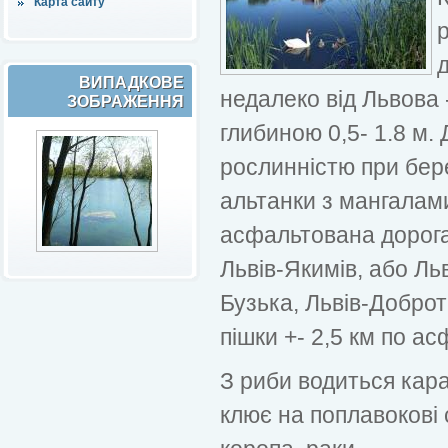
Карта сайту
ВИПАДКОВЕ
недалеко від Львова 
ЗОБРАЖЕННЯ
глибиною 0,5- 1.8 м.
рослинністю при бере
альтанки з мангалами
асфальтована дорога
Львів-Якимів, або Льв
Бузька, Львів-Доброт
пішки +- 2,5 км по ас
З риби водиться кара
клює на поплавокові 