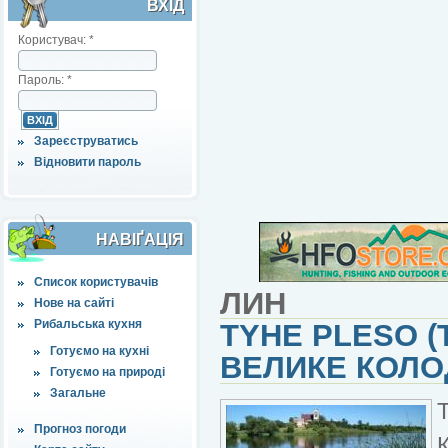
ВХІД
Користувач:
*
Пароль:
*
Зареєструватись
Відновити пароль
НАВІҐАЦІЯ
Список користувачів
ЛИН
Нове на сайті
Рибальська кухня
TYHE PLESO (
Готуємо на кухні
ВЕЛИКЕ КОЛО
Готуємо на природі
Загальне
Прогноз погоди