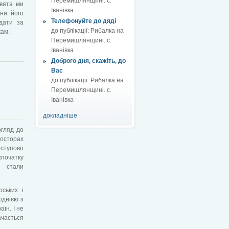
Перемишлянщині. с.
свята ми
Іванівка
они його
Телефонуйте до дяді
ідати за
до публікації:
Рибалка на
кам.
Перемишлянщині. с.
Іванівка
Доброго дня, скажіть, до
Вас
до публікації:
Рибалка на
Перемишлянщині. с.
Іванівка
докладніше
огляд до
росторах
оступово
спочатку
о стали
рських і
однією з
їн. І не
ачається