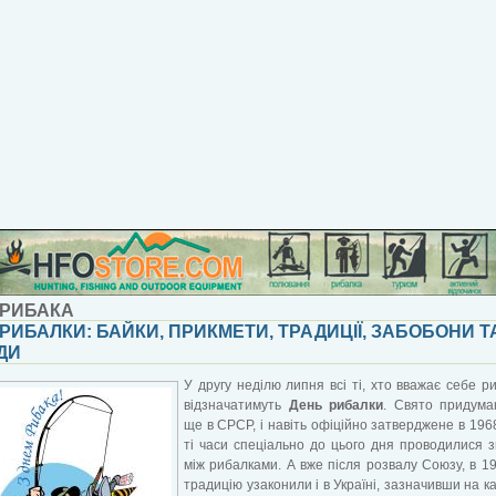
 РИБАКА
РИБАЛКИ: БАЙКИ, ПРИКМЕТИ, ТРАДИЦІЇ, ЗАБОБОНИ Т
ДИ
У другу неділю липня всі ті, хто вважає себе р
відзначатимуть
День рибалки
. Свято придума
ще в СРСР, і навіть офіційно затверджене в 1968
ті часи спеціально до цього дня проводилися 
між рибалками. А вже після розвалу Союзу, в 19
традицію узаконили і в Україні, зазначивши на к