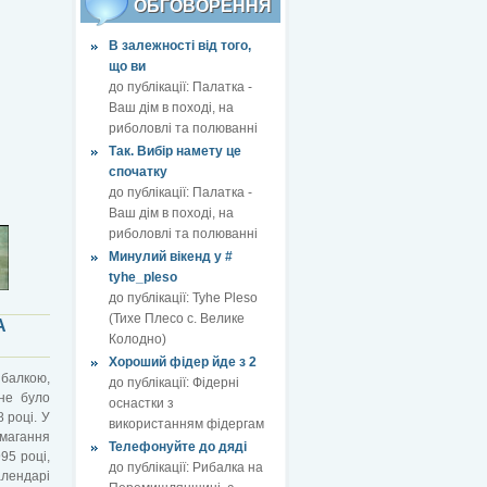
ОБГОВОРЕННЯ
В залежності від того,
що ви
до публікації:
Палатка -
Ваш дім в поході, на
риболовлі та полюванні
Так. Вибір намету це
спочатку
до публікації:
Палатка -
Ваш дім в поході, на
риболовлі та полюванні
Минулий вікенд у #
tyhe_pleso
до публікації:
Tyhe Pleso
(Тихе Плесо с. Велике
А
Колодно)
Хороший фідер йде з 2
ибалкою,
до публікації:
Фідерні
не було
оснастки з
 році. У
використанням фідергам
змагання
Телефонуйте до дяді
95 році,
до публікації:
Рибалка на
алендарі