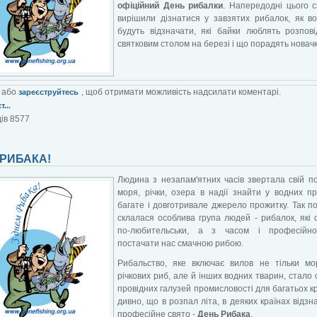
офіційний День рибалки
. Напередодні цього 
вирішили дізнатися у завзятих рибалок, як в
будуть відзначати, які байки люблять розпов
святковим столом на березі і що порадять новач
або
, щоб отримати можливість надсилати коментарі.
зареєструйтесь
...
ів 8577
 РИБАКА!
Людина з незапам'ятних часів звертала свій п
моря, річки, озера в надії знайти у водних п
багате і довготривале джерело прожитку. Так п
склалася особлива група людей - рибалок, які 
по-любительськи, а з часом і професійн
постачати нас смачною рибою.
Рибальство, яке включає вилов не тільки мо
річкових риб, але й інших водних тварин, стало 
провідних галузей промисловості для багатьох кра
дивно, що в розпал літа, в деяких країнах відзн
професійне свято -
День Рибака
.