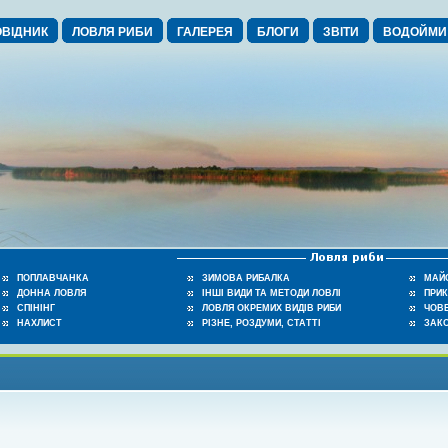
ВІДНИК
ЛОВЛЯ РИБИ
ГАЛЕРЕЯ
БЛОГИ
ЗВІТИ
ВОДОЙМИ
ПОПЛАВЧАНКА
ЗИМОВА РИБАЛКА
МАЙ
ДОННА ЛОВЛЯ
ІНШІ ВИДИ ТА МЕТОДИ ЛОВЛІ
ПРИ
СПІНІНГ
ЛОВЛЯ ОКРЕМИХ ВИДІВ РИБИ
ЧОВЕ
НАХЛИСТ
РІЗНЕ, РОЗДУМИ, СТАТТІ
ЗАК