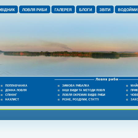
ВІДНИК
ЛОВЛЯ РИБИ
ГАЛЕРЕЯ
БЛОГИ
ЗВІТИ
ВОДОЙМИ
ПОПЛАВЧАНКА
ЗИМОВА РИБАЛКА
МАЙ
ДОННА ЛОВЛЯ
ІНШІ ВИДИ ТА МЕТОДИ ЛОВЛІ
ПРИ
СПІНІНГ
ЛОВЛЯ ОКРЕМИХ ВИДІВ РИБИ
ЧОВЕ
НАХЛИСТ
РІЗНЕ, РОЗДУМИ, СТАТТІ
ЗАК