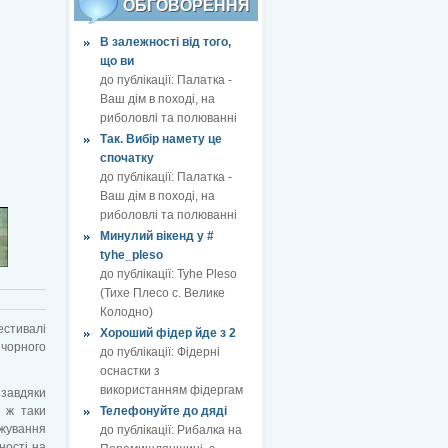
ОБГОВОРЕННЯ
В залежності від того,
що ви
до публікації:
Палатка -
Ваш дім в поході, на
риболовлі та полюванні
Так. Вибір намету це
спочатку
до публікації:
Палатка -
Ваш дім в поході, на
риболовлі та полюванні
Минулий вікенд у #
tyhe_pleso
до публікації:
Tyhe Pleso
(Тихе Плесо с. Велике
Колодно)
стивалі
Хороший фідер йде з 2
 чорного
до публікації:
Фідерні
оснастки з
використанням фідергам
 завдяки
е ж таки
Телефонуйте до дяді
жування
до публікації:
Рибалка на
ності на