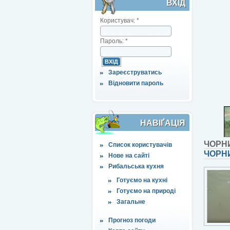
ВХІД
Користувач:
*
Пароль:
*
Зареєструватись
Відновити пароль
НАВІҐАЦІЯ
ЧОРН
Список користувачів
ЧОРНИ
Нове на сайті
Рибальська кухня
Готуємо на кухні
Готуємо на природі
Загальне
Прогноз погоди