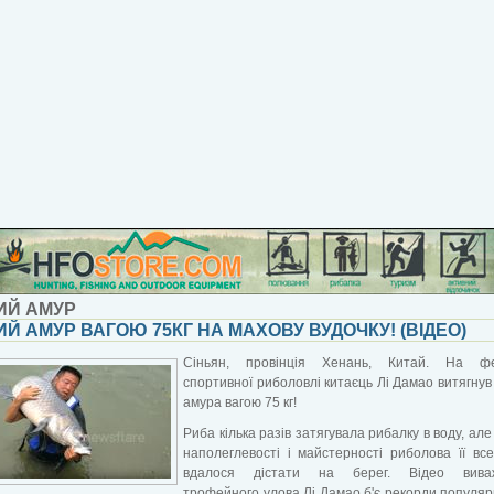
ИЙ АМУР
Й АМУР ВАГОЮ 75КГ НА МАХОВУ ВУДОЧКУ! (ВІДЕО)
Сіньян, провінція Хенань, Китай. На фе
спортивної риболовлі китаєць Лі Дамао витягнув
амура вагою 75 кг!
Риба кілька разів затягувала рибалку в воду, але
наполеглевості і майстерності риболова її вс
вдалося дістати на берег. Відео вива
трофейного улова Лі Дамао б'є рекорди популяр