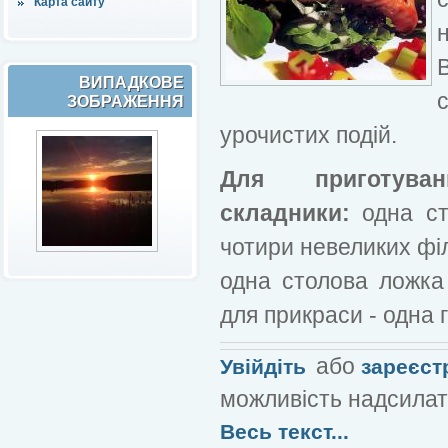
Карта сайту
В
ВИПАДКОВЕ
ЗОБРАЖЕННЯ
урочистих подій.
Для приготуван
складники:
одна сто
чотири невеликих філ
одна столова ложка
для прикраси - одна 
або
Увійдіть
зареєст
можливість надсилат
Весь текст...