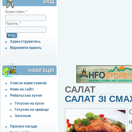
ВХІД
Користувач:
*
Пароль:
*
Зареєструватись
Відновити пароль
НАВІҐАЦІЯ
Список користувачів
САЛАТ
Нове на сайті
Рибальська кухня
САЛАТ ЗІ СМ
Готуємо на кухні
Готуємо на природі
Загальне
Прогноз погоди