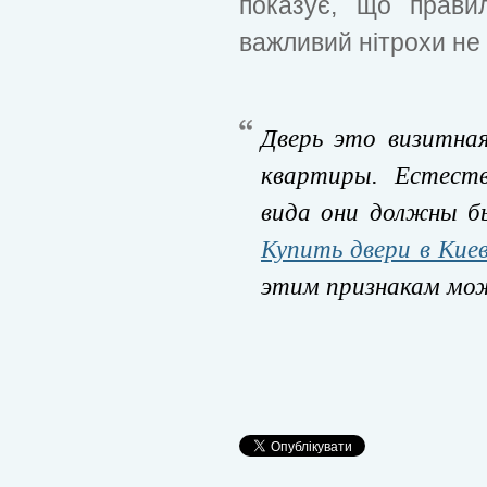
показує, що правил
важливий нітрохи не 
Дверь это визитна
квартиры. Естеств
вида они должны б
Купить двери в Кие
этим признакам мо