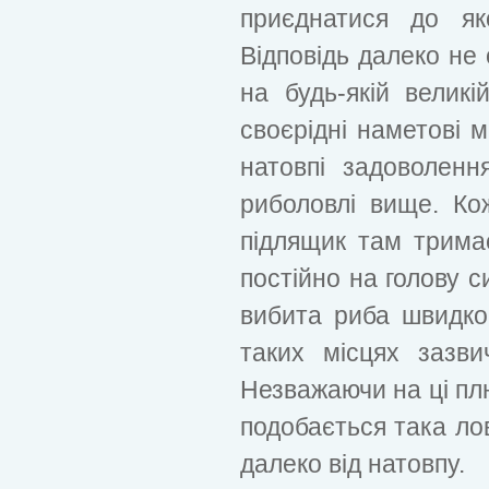
приєднатися до як
Відповідь далеко не
на будь-якій велик
своєрідні наметові м
натовпі задоволенн
риболовлі вище. Ко
підлящик там трима
постійно на голову с
вибита риба швидко
таких місцях зазви
Незважаючи на ці пл
подобається така лов
далеко від натовпу.