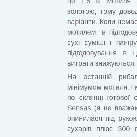
це 1,5 кг мотиля.
золотою, тому дово
варіанти. Коли нема
мотилем, в підгодо
сухі суміші і панір
підгодовування в 
витрати знижуються.
На останній рибал
мінімумом мотиля, і 
по склянці готової 
Sensas (я не вважа
опинилася під рукою
сухарів плюс 300 