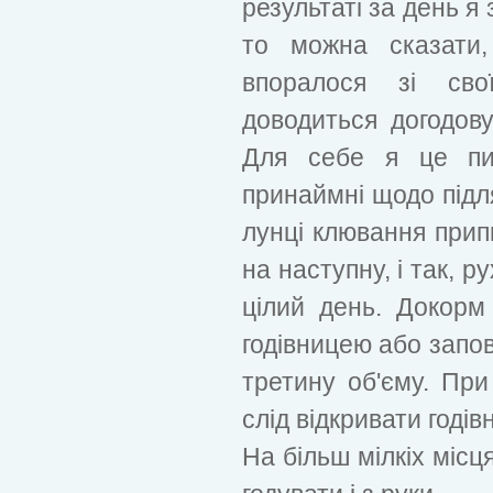
результаті за день я
то можна сказати,
впоралося зі св
доводиться догодову
Для себе я це пи
принаймні щодо підл
лунці клювання припи
на наступну, і так, 
цілий день. Докор
годівницею або запо
третину об'єму. При 
слід відкривати годі
На більш мілкіх місц