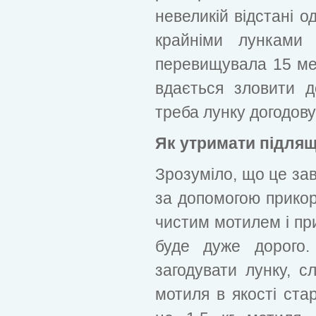
невеликій відстані о
крайніми лунками 
перевищувала 15 мет
вдається зловити д
треба лунку догодову
Як утримати підля
Зрозуміло, що це за
за допомогою прикор
чистим мотилем і пр
буде дуже дорого
загодувати лунку, с
мотиля в якості ста