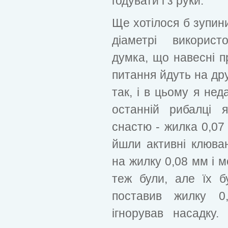
годувати і з руки.
Ще хотілося б зупини
діаметрі використ
думка, що навесні пр
питання йдуть на дру
так, і в цьому я не
останній рибалці 
снастю - жилка 0,07
йшли активні клюва
на жилку 0,08 мм і 
теж були, але їх 
поставив жилку 0
ігнорував насадку