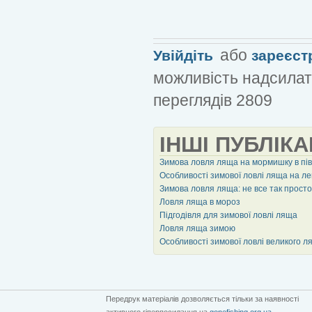
або
Увійдіть
зареєст
можливість надсилат
переглядів 2809
ІНШІ ПУБЛІКА
Зимова ловля ляща на мормишку в пі
Особливості зимової ловлі ляща на ле
Зимова ловля ляща: не все так просто
Ловля ляща в мороз
Підгодівля для зимової ловлі ляща
Ловля ляща зимою
Особливості зимової ловлі великого л
Передрук матеріалів дозволяється тільки за наявності
активного гіперпосилання на
gonefishing.org.ua