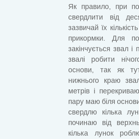
Як правило, при п
свердлити від дес
зазвичай їх кількіст
прикормки. Для по
закінчується звал і 
звалі робити нічо
основи, так як ту
нижнього краю звал
метрів і перекрива
пару маю біля основи
свердлю кілька лу
починаю від верхнь
кілька лунок робл