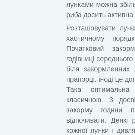
лунками можна збіль
риба досить активна.
Розташовувати лун
хаотичному порядк
Початковий закор
годівниці середнього
біля закормленних
прапорці: іноді це д
Така оптимальна
класичною. З досв
закорму години пі
відпочивати. Деякі 
кожної лунки і дивля