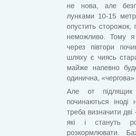
не нова, але безп
лунками 10-15 метрі
опустить сторожок, п
неможливо. Тому я
через півтори поч
шляху є чиясь стар
майже напевно буд
одинична, «чергова»
Але от підлящик 
починаються іноді 
треба визначити дві 
які і стануть р
розкормлювати. Б