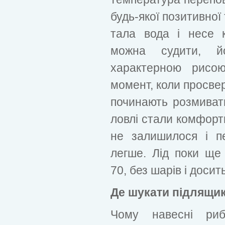
будь-якої позитивної
тала вода і несе к
можна судити, й
характерною рисо
момент, коли просвер
починають розмивати
ловлі стали комфорт
не залишилося і п
легше. Лід поки ще 
70, без шарів і досит
Де шукати підлящи
Чому навесні ри