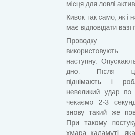
місця для ловлі актив
Кивок так само, як і 
має відповідати вазі
Проводку
використовують
наступну. Опускают
дно. Після ць
піднімають і роб
невеликий удар по 
чекаємо 2-3 секунд
знову такий же пов
При такому постуку
хмара каламуті, як