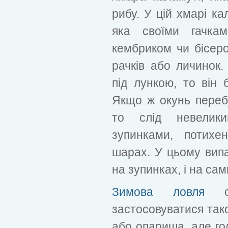
рибу. У цій хмарі ка
яка своїми гачк
кембриком чи бісеро
рачків або личинок.
під лункою, то він 
Якщо ж окунь переб
то слід невелик
зупинками, потихе
шарах. У цьому випа
на зупинках, і на са
Зимова ловля
ок
застосовуватися так
або опариша, але го