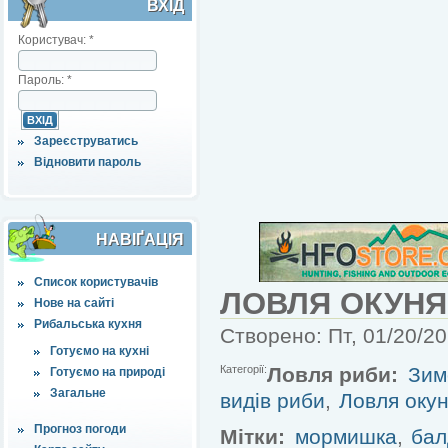
ВХІД
Користувач:
*
Пароль:
*
Зареєструватись
Відновити пароль
НАВІҐАЦІЯ
Список користувачів
ЛОВЛЯ ОКУНЯ
Нове на сайті
Рибальська кухня
Створено: Пт, 01/20/20
Готуємо на кухні
Категорії:
Ловля риби:
Зим
Готуємо на природі
Загальне
видів риби
,
Ловля оку
Прогноз погоди
Мітки:
мормишка
,
бал