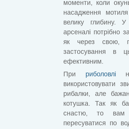
моменти, коли окун
насадження мотил
велику глибину. 
арсеналі потрібно з
як через свою, п
застосування в ц
ефективним.
При
риболовлі
на
використовувати зв
рибалки, але бажа
котушка. Так як б
снастю, то вам 
пересуватися по во