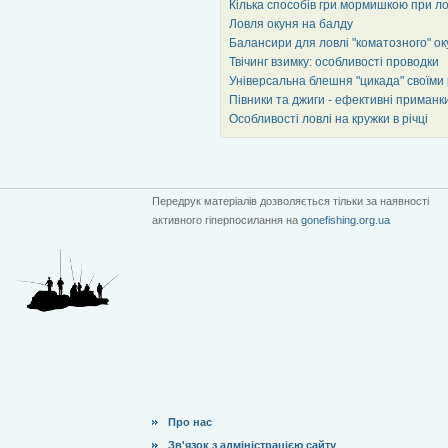
Кілька способів гри мормишкою при ло
Ловля окуня на балду
Балансири для ловлі "коматозного" ок
Твічинг взимку: особливості проводки
Універсальна блешня "цикада" своїми
Півники та джиги - ефективні приманки
Особливості ловлі на кружки в річці
Передрук матеріалів дозволяється тільки за наявності
активного гіперпосилання на
gonefishing.org.ua
Про нас
Зв'язок з адміністрацією сайту