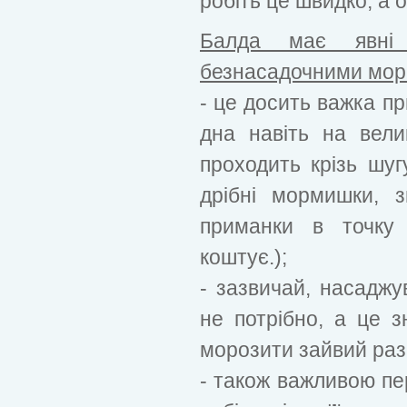
робіть це швидко, а о
Балда має явні 
безнасадочними мо
- це досить важка п
дна навіть на велик
проходить крізь шугу
дрібні мормишки, 
приманки в точку
коштує.);
- зазвичай, насаджу
не потрібно, а це з
морозити зайвий раз
- також важливою пер