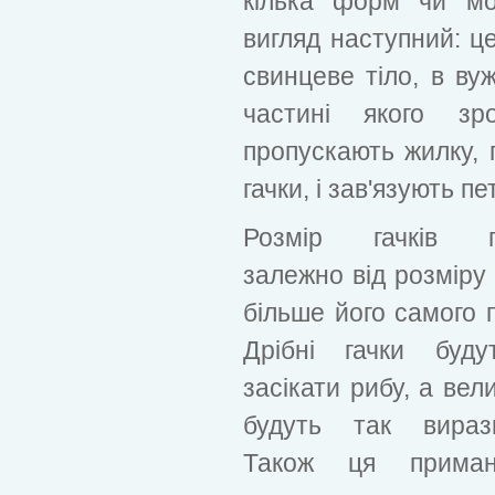
кілька форм чи мо
вигляд наступний: ц
свинцеве тіло, в ву
частині якого зр
пропускають жилку, 
гачки, і зав'язують пе
Розмір гачків п
залежно від розміру
більше його самого 
Дрібні гачки буду
засікати рибу, а вели
будуть так вираз
Також ця прима