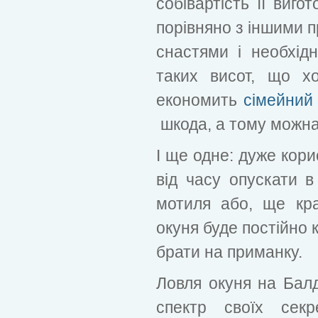
собівартість її виго
порівняно з іншими п
снастями і необхід
таких висот, що 
економить
сімейний
шкода, а тому можна
І ще одне: дуже кори
від часу опускати в
мотиля або, ще кр
окуня буде постійно 
брати на приманку.
Ловля окуня на Балд
спектр своїх секр