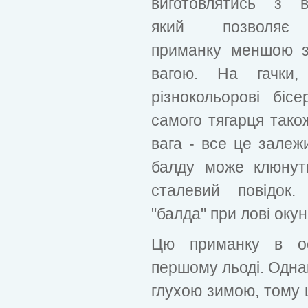
виготовлятись з в
який позволяє
приманку меншою з
вагою. На гачки,
різнокольорові біс
самого тягарця також
вага - все це залежи
балду може клюнути
сталевий повідок
"балда" при лові окун
Цю приманку в ос
першому льоді. Однак
глухою зимою, тому 