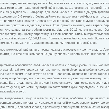
еликий і середнього розміру карась. Та до того ж витягати його доводиться з гл
ьох метрів, що надає особливий кайф процесу. Що стосується снастей, то 
означну відповідь - найкраще для ловлі карася в жовтні підійдуть вуглепл
 довжиною 5-6 метрів з безінерційною котушкою, яка необхідна для того, 
ть робити далекі закиди. Справа в тому, що в цей час карась дуже полохливи
льки на пристойній віддалі від човна. Хоча бувають винятки, коли карась бе
ми. Але краще за все робити кидки на відстань 10-15 метрів від човна. Ос
же чутливу і при цьому вітростійку. В якості основної жилки використовую жил
, в якості повідця - 0,10-0,12 мм. Поплавок, звичайно ж, ковзний. Відванта
ном, щоб отримати оптимальне поєднання чутливості і вітростійкості.
має можливості рибалити з човна, можна застосовувати донну снасть. Але
начити, що ефективність ловлі на донну снасть з берега нижче, ніж ловля на
ецифічною особливістю ловлі карася в жовтні є погодні умови. У цей час вже
и вранці, та й температура повітря, пронизливий вітер і дощі роблять свою сп
еба бути готовим. Тепле взуття та одяг - необхідний атрибут при ловлі карася в
 увагу потрібно приділити ногам, тим більше якщо у вашому плаваючому засо
о дна. Багатогодинне сидіння в човні дуже остуджує ноги і може призвести до
в'ям, тому до цього моменту потрібно поставитися дуже відповідально. Риба 
 важливіше всього .
чи вищесказане, хочу зазначити, що в жовтні, особливо в першій його п
ловиться досить непогано. Незважаючи на стійко сформовану думку, що ж
ідний місяць для ловлі карася, я рекомендую спробувати і переконатися в зво