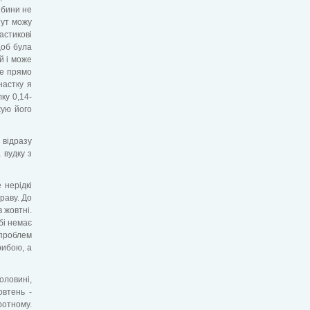
ибини не
тут можу
астикові
щоб була
й і може
ре прямо
настку я
ку 0,14-
жую його
 відразу
 вудку з
 нерідкі
раву. До
 жовтні.
бі немає
 проблем
рибою, а
оловині,
овтень -
ротному.