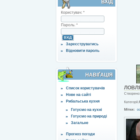
ВХІД
Користувач:
*
Пароль:
*
Зареєструватись
Відновити пароль
НАВІҐАЦІЯ
ЛОВЛЯ
Список користувачів
Створено:
Нове на сайті
Рибальська кухня
Категорії:
Готуємо на кухні
Мітки:
о
Готуємо на природі
Загальне
Прогноз погоди