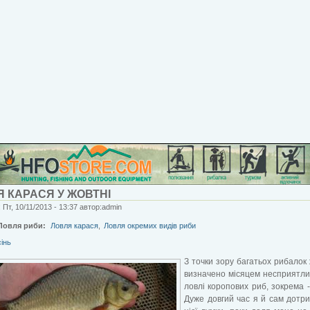
 КАРАСЯ У ЖОВТНІ
 Пт, 10/11/2013 - 13:37 автор:admin
Ловля риби:
Ловля карася
,
Ловля окремих видів риби
сінь
З точки зору багатьох рибалок
визначено місяцем несприятл
ловлі коропових риб, зокрема -
Дуже довгий час я й сам дотр