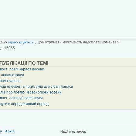
або
, щоб отримати можливість надсилати коментарі.
зареєструйтесь
ів 16055
 ПУБЛІКАЦІЇ ПО ТЕМІ
вості ловлі карася восени
 ловля карася
ловля карася
ний елемент в прикормці для ловлі карася
слів про ловлю червонопірки восени
ості осінньої ловлі щуки
щуки в передзимовий період
Архів
Наші партнери: