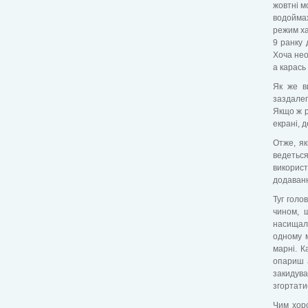
жовтні м
водоймах
режим ха
9 ранку 
Хоча нео
а карась
Як же в
заздалег
Якщо ж р
екрані, д
Отже, як
ведетьс
використ
додаванн
Туг голо
чином, 
насищал
одному м
марні. К
опариш а
закидув
згортати
Чим хоро