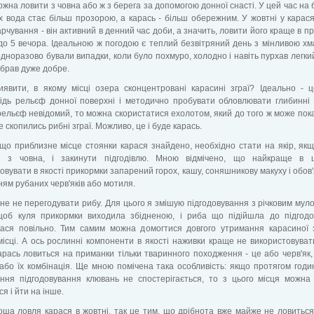
ожна ловити з човна або ж з берега за допомогою донної снасті. У цей час на 
 вода стає більш прозорою, а карась - більш обережним. У жовтні у карася
рчування - він активний в денний час доби, а значить, ловити його краще в пр
до 5 вечора. Ідеальною ж погодою є теплий безвітряний день з мінливою хм
дноразово бували випадки, коли було похмуро, холодно і навіть пурхав легкий
 брав дуже добре.
иявити, в якому місці озера сконцентровані карасині зграї? Ідеально - 
ідь рельєф донної поверхні і методично пробувати обловлювати глибинні 
ельєф невідомий, то можна скористатися ехолотом, який до того ж може пок
е скопились рибні зграї. Можливо, це і буде карась.
що приблизне місце стоянки карася знайдено, необхідно стати на якір, як
я з човна, і закинути підгодівлю. Мною відмічено, що найкраще в 
овувати в якості прикормки запарений горох, кашу, соняшникову макуху і обов'
ям рубаних черв'яків або мотиля.
вне не перегодувати рибу. Для цього я змішую підгодовування з річковим мул
щоб куля прикормки виходила збідненою, і риба що підійшла до підгодо
ася повільно. Тим самим можна домогтися довгого утримання карасиної 
ісці. А ось рослинні компоненти в якості наживки краще не використовуват
арась ловиться на приманки тільки тваринного походження - це або черв'як,
бо їх комбінація. Ще мною помічена така особливість: якщо протягом годи
ання підгодовування клювань не спостерігається, то з цього місця можна
ся і йти на інше.
ша ловля карася в жовтні, так це тим, що дрібнота вже майже не ловиться