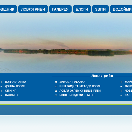
ВІДНИК
ЛОВЛЯ РИБИ
ГАЛЕРЕЯ
БЛОГИ
ЗВІТИ
ВОДОЙМИ
ПОПЛАВЧАНКА
ЗИМОВА РИБАЛКА
МАЙ
ДОННА ЛОВЛЯ
ІНШІ ВИДИ ТА МЕТОДИ ЛОВЛІ
ПРИ
СПІНІНГ
ЛОВЛЯ ОКРЕМИХ ВИДІВ РИБИ
ЧОВЕ
НАХЛИСТ
РІЗНЕ, РОЗДУМИ, СТАТТІ
ЗАК