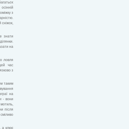
багатьох
 осінній
оміжку з
арністю.
 сніжок,
це знати
ділянки.
азати на
що ловля
цей час
язково з
ом таким
вування
зграї на
и - вони
 мотиль,
ни після
 сміливо
, а клює