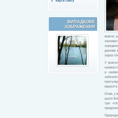
Карта сайту
ВИПАДКОВЕ
ЗОБРАЖЕННЯ
жовтні 
загниват
середини
даному в
зараз сп
У жовтні
наявніст
а наявн
забезпеч
притулку
карася в 
Отже, у 
цього йо
три -п'
придонно
Природно