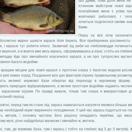
цієї думки, поки доля мене не
істинним майстром ловлі кар
познайомив мене з усіма пр
жовтневої риболовлі, і теп
хочеться поділитися своїми зн
Вами.
Перш за все хочу зазначит
абсолютно марно шукати карася біля берега. Вся прибережна рослинність
и, і карасю тут робити нічого. Зазвичай хід риби на глибоководдя починаєт
 вересня, а в жовтні вже весь карась, сформувавшись в зграї, стоїть на глибині
ипадку йде про звичайного класичного карася, а не про тугорослих мутант
овнені багато водойми.
 кращим місцем для ловлі карася є проточні озера з багатою водною росли
ю риб хижих порід. Поєднання всіх цих факторів сприяє правильному розвитку
ість великої кормової бази оберігає від переходу в карликову форму.
ують природне відбраковування, а великі простори водойми надають числен
 карасиним зграям. По правді кажучи, тільки такі озера я використовую д
осінній період.
жовтні, перед тим як стане лід, карась намагається нагуляти якомога більше жир
му необхідний корм тваринного походження. У цей час карась годується на гл
ять метрів, і основну частину його раціону складають черв'яки, що ме
му мулі, різні найдрібніші малюски і звичайно ж, мотиль .
, там, де кормова база, там і карась ( тобто на глибині від 3 до 5 метрів). 