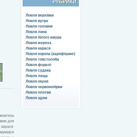
РУБРИКИ
Ловля верхівки
Ловля вугра
Ловля головня
Ловля лина
Ловля білого амура
Ловля жереха
Ловля карася
Ловля коропа (карпфішинг)
Ловля товстолоба
Ловля форелі
Ловля судака
Ловля ляща
Ловля окуня
Ловля червонопірки
Ловля плотви
Ловля щуки
 жовтень
ивим для
 карася.
имувався