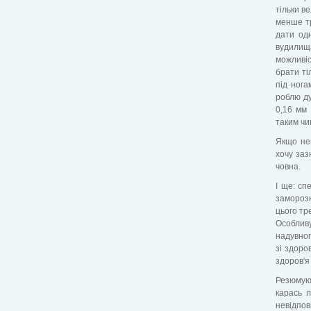
тільки в
менше тр
дати одн
вудилища
можливіс
брати ті
під нога
роблю ду
0,16 мм 
таким чи
Якщо не
хочу заз
човна.
І ще: сп
заморозк
цього тр
Особливу
надувног
зі здоро
здоров'я
Резюмую
карась 
невідпов