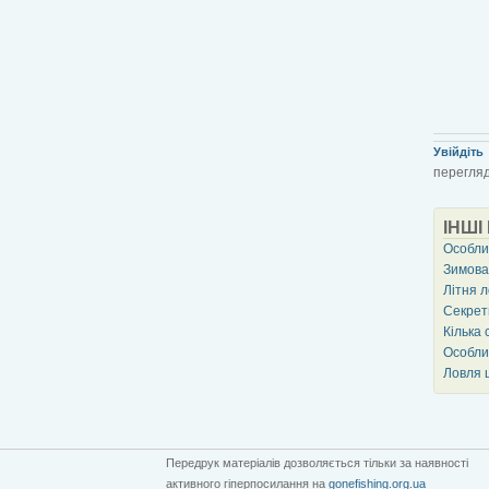
Увійдіть
перегляд
ІНШІ
Особли
Зимова
Літня 
Секрет
Кілька 
Особлив
Ловля 
Передрук матеріалів дозволяється тільки за наявності
активного гіперпосилання на
gonefishing.org.ua