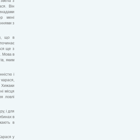
 звела з
ася. Він
инадами
ер мені
аннями з
и, що в
 починає
ься ще з
. Мова в
ів, яким
нністю і
 карася,
 Хижаки
ні місця
ля ловлі
у, і для
ибинах в
шкають в
Карася у