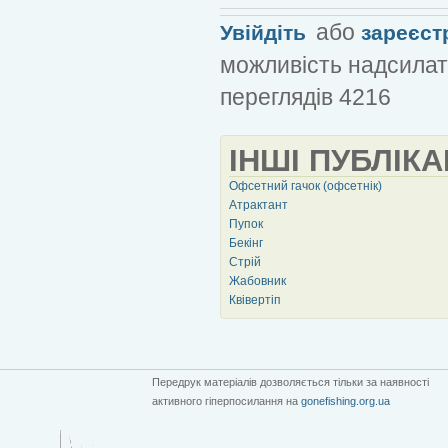
або
Увійдіть
зареєст
можливість надсилат
переглядів 4216
ІНШІ ПУБЛІКА
Офсетний гачок (офсетнік)
Атрактант
Пупок
Бекінг
Стрій
Жабовник
Квівертіп
Передрук матеріалів дозволяється тільки за наявності
активного гіперпосилання на
gonefishing.org.ua