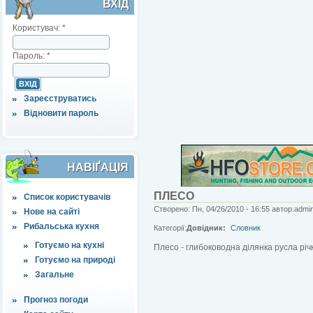
ВХІД
Користувач:
*
Пароль:
*
Зареєструватись
Відновити пароль
НАВІҐАЦІЯ
ПЛЕСО
Список користувачів
Створено: Пн, 04/26/2010 - 16:55 автор:admi
Нове на сайті
Рибальська кухня
Категорії:
Довідник:
Словник
Готуємо на кухні
Плесо - глибоководна ділянка русла рі
Готуємо на природі
Загальне
Прогноз погоди