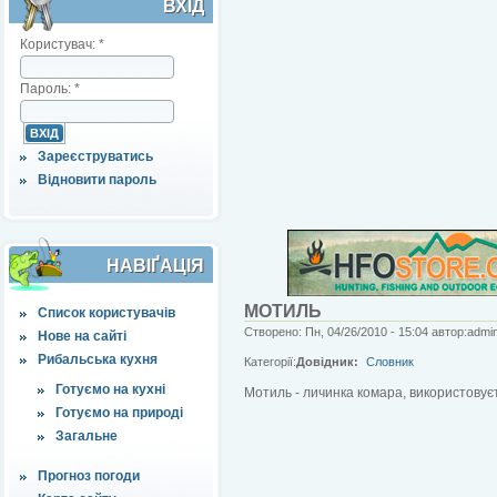
ВХІД
Користувач:
*
Пароль:
*
Зареєструватись
Відновити пароль
НАВІҐАЦІЯ
МОТИЛЬ
Список користувачів
Створено: Пн, 04/26/2010 - 15:04 автор:admi
Нове на сайті
Рибальська кухня
Категорії:
Довідник:
Словник
Готуємо на кухні
Мотиль - личинка комара, використовуєт
Готуємо на природі
Загальне
Прогноз погоди