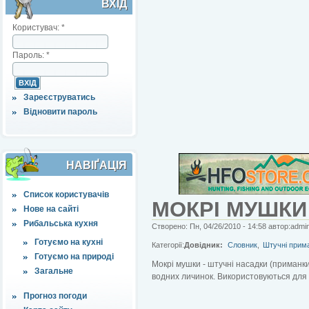
ВХІД
Користувач:
*
Пароль:
*
Зареєструватись
Відновити пароль
НАВІҐАЦІЯ
Список користувачів
МОКРІ МУШКИ
Нове на сайті
Рибальська кухня
Створено: Пн, 04/26/2010 - 14:58 автор:admi
Готуємо на кухні
Категорії:
Довідник:
Словник
,
Штучні прим
Готуємо на природі
Мокрі мушки - штучні насадки (приманки
Загальне
водних личинок. Використовуються для 
Прогноз погоди