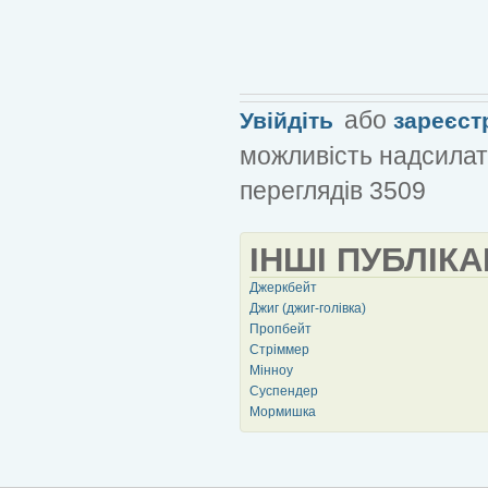
або
Увійдіть
зареєст
можливість надсилат
переглядів 3509
ІНШІ ПУБЛІКА
Джеркбейт
Джиг (джиг-голівка)
Пропбейт
Стріммер
Мінноу
Суспендер
Мормишка