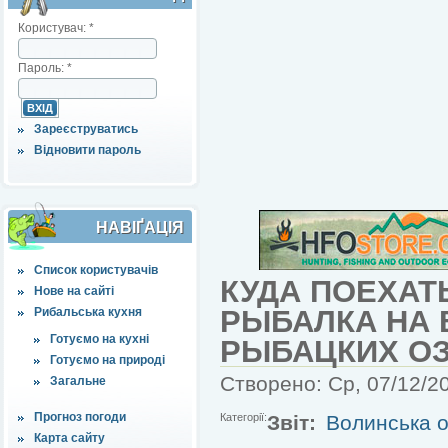
Користувач:
*
Пароль:
*
Зареєструватись
Відновити пароль
НАВІҐАЦІЯ
Список користувачів
КУДА ПОЕХАТ
Нове на сайті
РЫБАЛКА НА 
Рибальська кухня
Готуємо на кухні
РЫБАЦКИХ О
Готуємо на природі
Створено: Ср, 07/12/20
Загальне
Прогноз погоди
Категорії:
Звіт:
Волинська о
Карта сайту