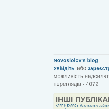
Novosiolov's blog
або
Увійдіть
зареєст
можливість надсилат
переглядів - 4072
ІНШІ ПУБЛІКА
КАРП И КАРАСЬ, безотказные рыбн