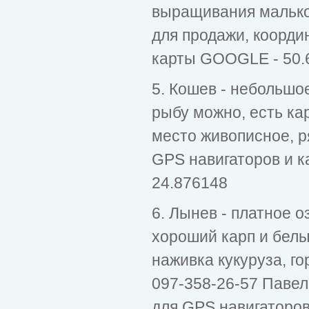
выращивания малько
для продажи, коорди
карты GOOGLE - 50.
5. Кошев - небольшо
рыбу можно, есть ка
место живописное, р
GPS навигаторов и 
24.876148
6. Лынев - платное о
хороший карп и белы
наживка кукуруза, го
097-358-26-57 Паве
для GPS навигаторо