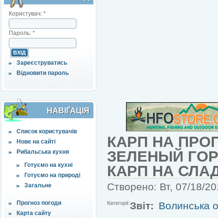
Користувач:
*
Пароль:
*
Зареєструватись
Відновити пароль
НАВІҐАЦІЯ
Список користувачів
КАРП НА ПР
Нове на сайті
ЗЕЛЕНЫЙ ГОР
Рибальська кухня
Готуємо на кухні
КАРП НА СЛА
Готуємо на природі
Створено: Вт, 07/18/20
Загальне
Прогноз погоди
Категорії:
Звіт:
Волинська о
Карта сайту