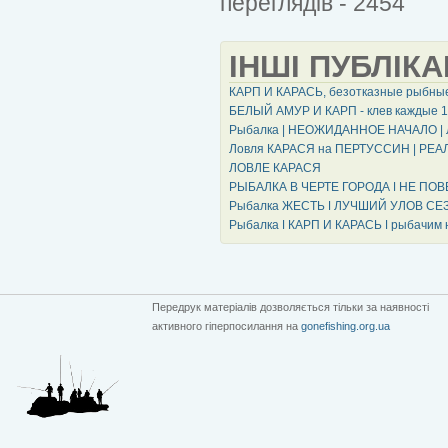
переглядів - 2454
ІНШІ ПУБЛІКА
КАРП И КАРАСЬ, безотказные рыбн
БЕЛЫЙ АМУР И КАРП - клев каждые 10
Рыбалка | НЕОЖИДАННОЕ НАЧАЛО |
Ловля КАРАСЯ на ПЕРТУССИН | РЕАЛЬ
ЛОВЛЕ КАРАСЯ
РЫБАЛКА В ЧЕРТЕ ГОРОДА ǀ НЕ ПОВ
Рыбалка ЖЕСТЬ ǀ ЛУЧШИЙ УЛОВ СЕЗОН
Рыбалка ǀ КАРП И КАРАСЬ ǀ рыбачим
Передрук матеріалів дозволяється тільки за наявності
активного гіперпосилання на
gonefishing.org.ua