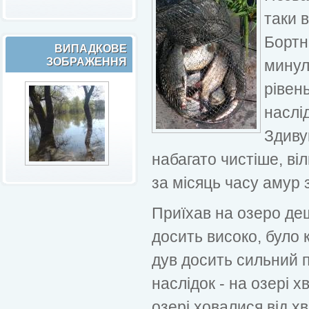
таки 
Бортн
ВИПАДКОВЕ
ЗОБРАЖЕННЯ
минул
рівень
наслід
Здиву
набагато чистіше, ві
за місяць часу амур з
Приїхав на озеро дещ
досить високо, було к
дув досить сильний п
наслідок - на озері х
озері ховалися від хв