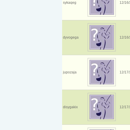
sykaqeg
12/16/
dyvogega
12/16/
jupozaja
12/17/
disygakix
12/17/