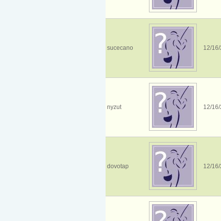
sucecano
12/16/
nyzut
12/16/
dovotap
12/16/