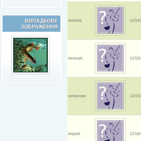
ВИПАДКОВЕ
isolevoj
12/14/
ЗОБРАЖЕННЯ
bevuvyk
12/15/
vemecoxe
12/15/
toqaluf
12/16/