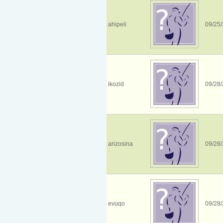
ahipeli
09/25/
ikozid
09/28/
arizosina
09/28/
evuqo
09/28/