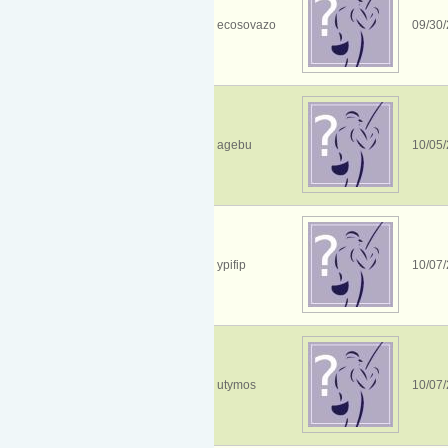
ecosovazo
09/30/
agebu
10/05/
ypifip
10/07/
utymos
10/07/