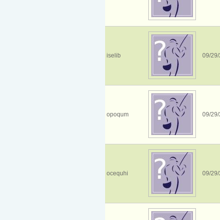
iselib
09/29/
opoqum
09/29/
ocequhi
09/29/