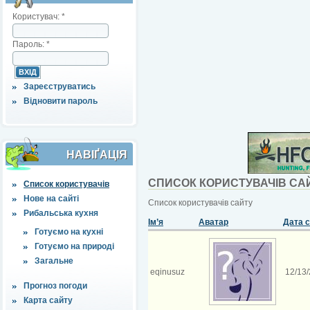
Користувач:
*
Пароль:
*
Зареєструватись
Відновити пароль
НАВІҐАЦІЯ
СПИСОК КОРИСТУВАЧІВ СА
Список користувачів
Нове на сайті
Список користувачів сайту
Рибальська кухня
Ім’я
Аватар
Дата 
Готуємо на кухні
Готуємо на природі
Загальне
eqinusuz
12/13/
Прогноз погоди
Карта сайту