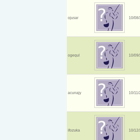
ojusar
10/08/
ogequl
10/09/
acunajy
10/11/
ifozuka
10/12/