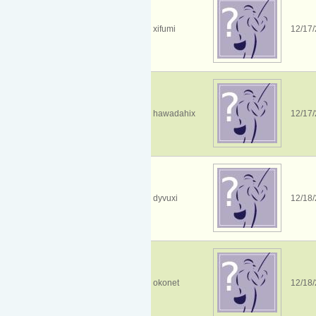
xifumi
12/17/
hawadahix
12/17/
dyvuxi
12/18/
okonet
12/18/