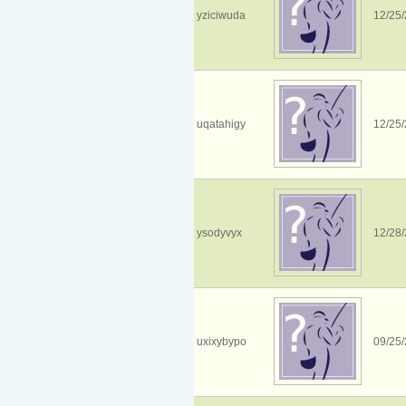
yziciwuda
12/25/
uqatahigy
12/25/
ysodyvyx
12/28/
uxixybypo
09/25/