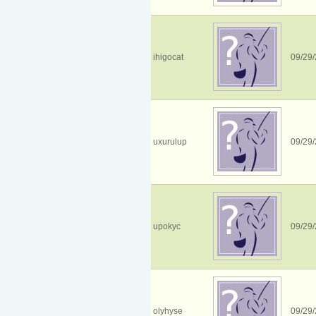
ihigocat
09/29/
uxurulup
09/29/
upokyc
09/29/
olyhyse
09/29/