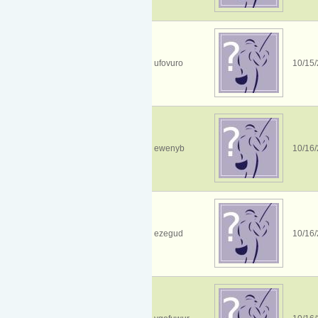
ufovuro
10/15/
ewenyb
10/16/
ezegud
10/16/