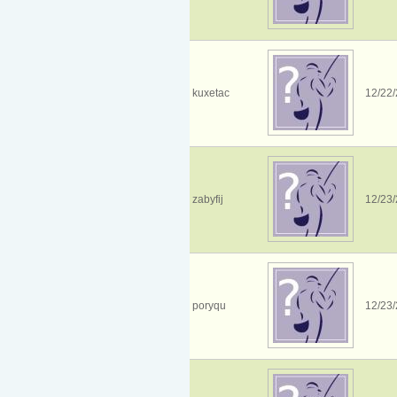
kuxetac
12/22/
zabyfij
12/23/
poryqu
12/23/