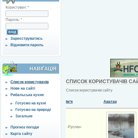
Користувач:
*
Пароль:
*
Зареєструватись
Відновити пароль
НАВІҐАЦІЯ
СПИСОК КОРИСТУВАЧІВ СА
Список користувачів
Нове на сайті
Список користувачів сайту
Рибальська кухня
Ім’я
Аватар
Готуємо на кухні
Готуємо на природі
Загальне
-Руслан-
Прогноз погоди
Карта сайту