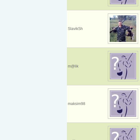
SlavikSh
m@lik
maksim98