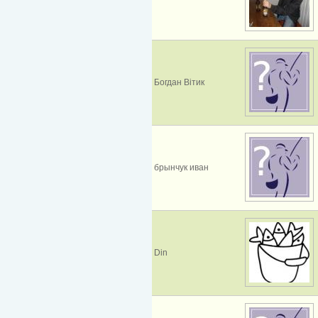
Богдан Вітик
брынчук иван
Din