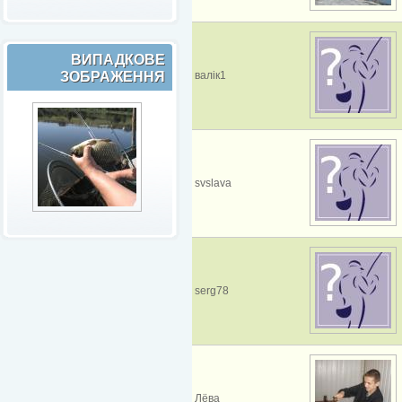
ВИПАДКОВЕ
ЗОБРАЖЕННЯ
валік1
svslava
serg78
Лёва