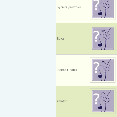
Булыга Дмитрий ...
Воха
Гілета Славік
amator