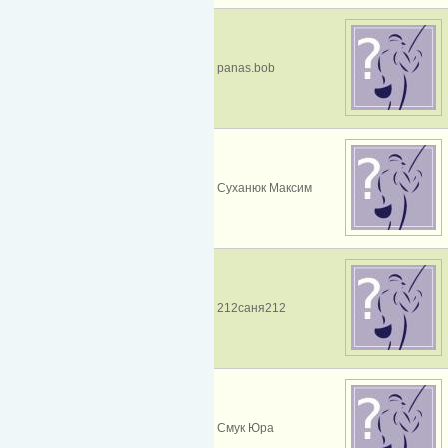
panas.bob
Суханюк Максим
212саня212
Смук Юра