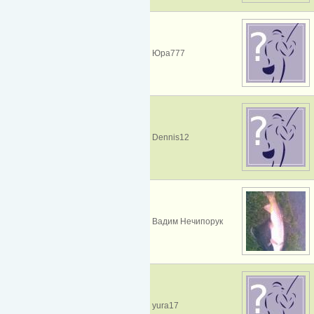
Юра777
Dennis12
Вадим Нечипорук
yura17