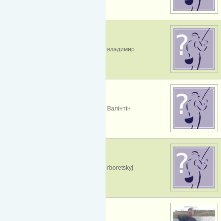
владимир
Валiнтiн
rboretskyj