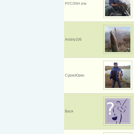
РУСЛАН zrw
Andriy106
СуркоЮрко
Вася