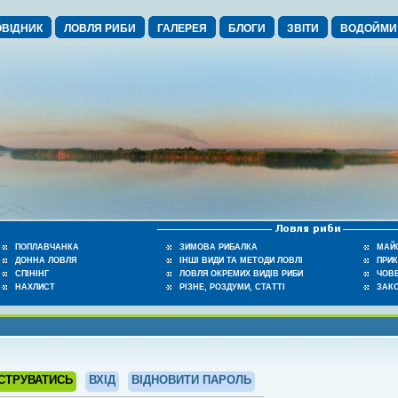
ВІДНИК
ЛОВЛЯ РИБИ
ГАЛЕРЕЯ
БЛОГИ
ЗВІТИ
ВОДОЙМИ
ПОПЛАВЧАНКА
ЗИМОВА РИБАЛКА
МАЙ
ДОННА ЛОВЛЯ
ІНШІ ВИДИ ТА МЕТОДИ ЛОВЛІ
ПРИ
СПІНІНГ
ЛОВЛЯ ОКРЕМИХ ВИДІВ РИБИ
ЧОВЕ
НАХЛИСТ
РІЗНЕ, РОЗДУМИ, СТАТТІ
ЗАК
СТРУВАТИСЬ
ВХІД
ВІДНОВИТИ ПАРОЛЬ