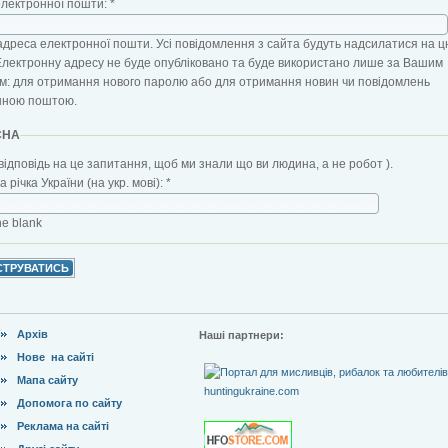
електронної пошти:
*
адреса електронної пошти. Усі повідомлення з сайта будуть надсилатися на ц
Електронну адресу не буде опубліковано та буде використано лише за Вашим
: для отримання нового паролю або для отримання новин чи повідомлень
нною поштою.
CHA
відповідь на це запитання, щоб ми знали що ви людина, а не робот ).
 річка України (на укр. мові):
*
the blank
Архів
Наші партнери:
Нове на сайті
Мапа сайту
Допомога по сайту
Реклама на сайті