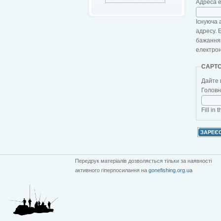
Адреса 
Існуюча 
адресу. 
бажанням
електро
CAPT
Дайте 
Головна
Fill in 
Передрук матеріалів дозволяється тільки за наявності
активного гіперпосилання на
gonefishing.org.ua