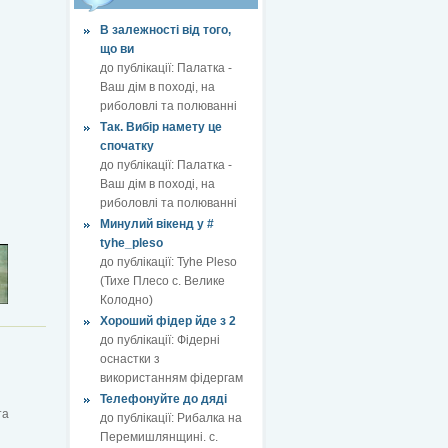
В залежності від того,
що ви
до публікації:
Палатка -
Ваш дім в поході, на
риболовлі та полюванні
Так. Вибір намету це
спочатку
до публікації:
Палатка -
Ваш дім в поході, на
риболовлі та полюванні
Минулий вікенд у #
tyhe_pleso
до публікації:
Tyhe Pleso
(Тихе Плесо с. Велике
Колодно)
Хороший фідер йде з 2
до публікації:
Фідерні
оснастки з
використанням фідергам
Телефонуйте до дяді
та
до публікації:
Рибалка на
Перемишлянщині. с.