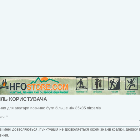
ІЛЬ КОРИСТУВАЧА
ня для аватари повинно бути більше ніж 85x85 пікселів
вач:
*
в імені дозволяються, пунктуація не дозволяється окрім знаків крапки, дефісу 
ення.