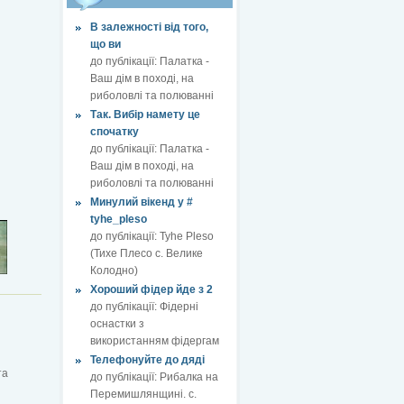
В залежності від того,
що ви
до публікації:
Палатка -
Ваш дім в поході, на
риболовлі та полюванні
Так. Вибір намету це
спочатку
до публікації:
Палатка -
Ваш дім в поході, на
риболовлі та полюванні
Минулий вікенд у #
tyhe_pleso
до публікації:
Tyhe Pleso
(Тихе Плесо с. Велике
Колодно)
Хороший фідер йде з 2
до публікації:
Фідерні
оснастки з
використанням фідергам
Телефонуйте до дяді
та
до публікації:
Рибалка на
Перемишлянщині. с.