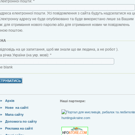
електронної пошти:
*
адреса електронної пошти. Усі повідомлення з сайта будуть надсилатися на ц
Електронну адресу не буде опубліковано та буде використано лише за Вашим
: для отримання нового паролю або для отримання новин чи повідомлень
нною поштою.
CHA
відповідь на це запитання, щоб ми знали що ви людина, а не робот ).
 річка України (на укр. мові):
*
the blank
Архів
Наші партнери:
Нове на сайті
Мапа сайту
Допомога по сайту
Реклама на сайті