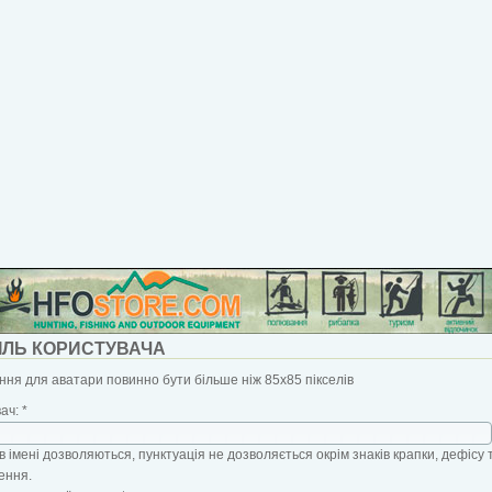
ІЛЬ КОРИСТУВАЧА
ня для аватари повинно бути більше ніж 85x85 пікселів
вач:
*
в імені дозволяються, пунктуація не дозволяється окрім знаків крапки, дефісу 
ення.