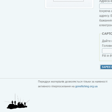
Адреса 
Існуюча 
адресу. 
бажанням
електро
CAPT
Дайте 
Головна
Fill in 
Передрук матеріалів дозволяється тільки за наявності
активного гіперпосилання на
gonefishing.org.ua