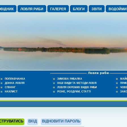
ВІДНИК
ЛОВЛЯ РИБИ
ГАЛЕРЕЯ
БЛОГИ
ЗВІТИ
ВОДОЙМИ
ПОПЛАВЧАНКА
ЗИМОВА РИБАЛКА
МАЙ
ДОННА ЛОВЛЯ
ІНШІ ВИДИ ТА МЕТОДИ ЛОВЛІ
ПРИ
СПІНІНГ
ЛОВЛЯ ОКРЕМИХ ВИДІВ РИБИ
ЧОВЕ
НАХЛИСТ
РІЗНЕ, РОЗДУМИ, СТАТТІ
ЗАК
СТРУВАТИСЬ
ВХІД
ВІДНОВИТИ ПАРОЛЬ