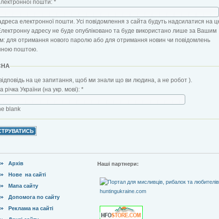
електронної пошти:
*
адреса електронної пошти. Усі повідомлення з сайта будуть надсилатися на ц
Електронну адресу не буде опубліковано та буде використано лише за Вашим
: для отримання нового паролю або для отримання новин чи повідомлень
нною поштою.
CHA
відповідь на це запитання, щоб ми знали що ви людина, а не робот ).
 річка України (на укр. мові):
*
the blank
Архів
Наші партнери:
Нове на сайті
Мапа сайту
Допомога по сайту
Реклама на сайті