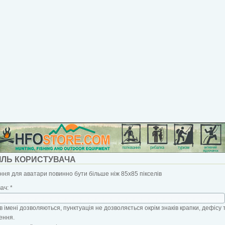
ІЛЬ КОРИСТУВАЧА
ня для аватари повинно бути більше ніж 85x85 пікселів
вач:
*
в імені дозволяються, пунктуація не дозволяється окрім знаків крапки, дефісу 
ення.