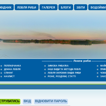
ВІДНИК
ЛОВЛЯ РИБИ
ГАЛЕРЕЯ
БЛОГИ
ЗВІТИ
ВОДОЙМИ
ПОПЛАВЧАНКА
ЗИМОВА РИБАЛКА
МАЙ
ДОННА ЛОВЛЯ
ІНШІ ВИДИ ТА МЕТОДИ ЛОВЛІ
ПРИ
СПІНІНГ
ЛОВЛЯ ОКРЕМИХ ВИДІВ РИБИ
ЧОВЕ
НАХЛИСТ
РІЗНЕ, РОЗДУМИ, СТАТТІ
ЗАК
СТРУВАТИСЬ
ВХІД
ВІДНОВИТИ ПАРОЛЬ