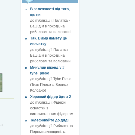
В залежності від того,
що ви
до публікації:
Палатка -
Ваш дім в поході, на
риболовлі та полюванні
Так. Вибір намету це
спочатку
до публікації:
Палатка -
Ваш дім в поході, на
риболовлі та полюванні
Минулий вікенд у #
tyhe_pleso
до публікації:
Tyhe Pleso
(Тихе Плесо с. Велике
Колодно)
Хороший фідер йде з 2
до публікації:
Фідерні
оснастки з
використанням фідергам
Телефонуйте до дяді
та
до публікації:
Рибалка на
Перемишлянщині. с.