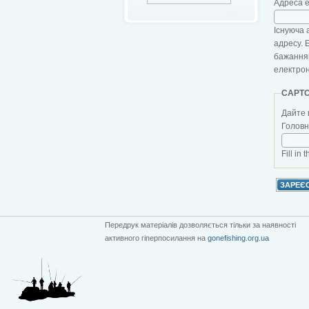
Адреса 
Існуюча 
адресу. 
бажанням
електро
CAPT
Дайте 
Головна
Fill in 
Передрук матеріалів дозволяється тільки за наявності
активного гіперпосилання на
gonefishing.org.ua