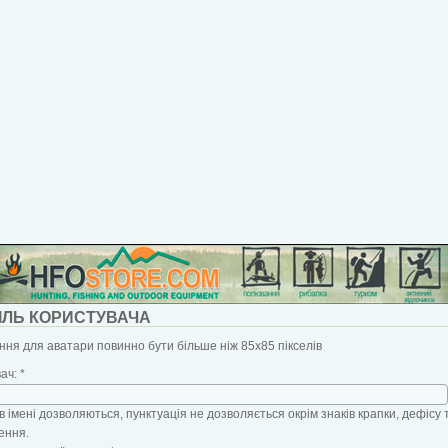
ІЛЬ КОРИСТУВАЧА
ня для аватари повинно бути більше ніж 85x85 пікселів
вач:
*
в імені дозволяються, пунктуація не дозволяється окрім знаків крапки, дефісу 
ення.