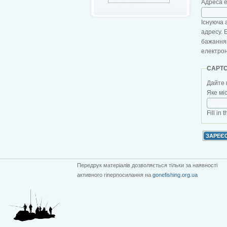
Адреса 
Існуюча 
адресу. 
бажанням
електро
CAPT
Дайте 
Яке мі
Fill in 
Передрук матеріалів дозволяється тільки за наявності
активного гіперпосилання на
gonefishing.org.ua