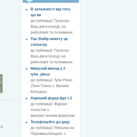
В залежності від того,
що ви
до публікації:
Палатка -
Ваш дім в поході, на
риболовлі та полюванні
Так. Вибір намету це
спочатку
до публікації:
Палатка -
Ваш дім в поході, на
риболовлі та полюванні
Минулий вікенд у #
tyhe_pleso
до публікації:
Tyhe Pleso
(Тихе Плесо с. Велике
Колодно)
Хороший фідер йде з 2
до публікації:
Фідерні
оснастки з
використанням фідергам
Телефонуйте до дяді
та
до публікації:
Рибалка на
Перемишлянщині. с.