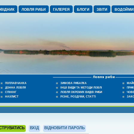
ВІДНИК
ЛОВЛЯ РИБИ
ГАЛЕРЕЯ
БЛОГИ
ЗВІТИ
ВОДОЙМИ
ПОПЛАВЧАНКА
ЗИМОВА РИБАЛКА
МАЙ
ДОННА ЛОВЛЯ
ІНШІ ВИДИ ТА МЕТОДИ ЛОВЛІ
ПРИ
СПІНІНГ
ЛОВЛЯ ОКРЕМИХ ВИДІВ РИБИ
ЧОВЕ
НАХЛИСТ
РІЗНЕ, РОЗДУМИ, СТАТТІ
ЗАК
СТРУВАТИСЬ
ВХІД
ВІДНОВИТИ ПАРОЛЬ