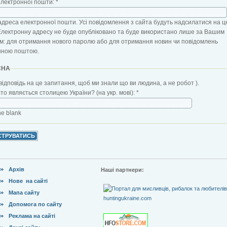
електронної пошти:
*
адреса електронної пошти. Усі повідомлення з сайта будуть надсилатися на ц
Електронну адресу не буде опубліковано та буде використано лише за Вашим
: для отримання нового паролю або для отримання новин чи повідомлень
нною поштою.
CHA
відповідь на це запитання, щоб ми знали що ви людина, а не робот ).
сто являється столицею України? (на укр. мові):
*
the blank
Архів
Наші партнери:
Нове на сайті
Мапа сайту
Допомога по сайту
Реклама на сайті