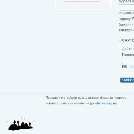
Адреса 
Існуюча 
адресу. 
бажанням
електро
CAPT
Дайте 
Головна
Fill in 
Передрук матеріалів дозволяється тільки за наявності
активного гіперпосилання на
gonefishing.org.ua