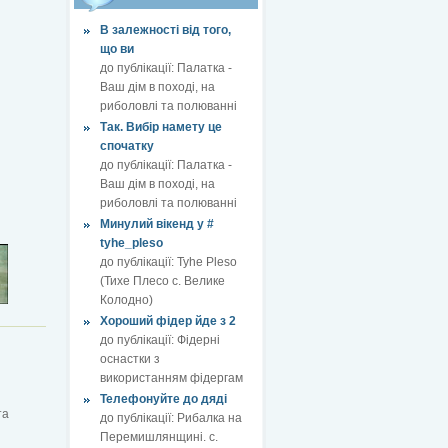
В залежності від того,
що ви
до публікації:
Палатка -
Ваш дім в поході, на
риболовлі та полюванні
Так. Вибір намету це
спочатку
до публікації:
Палатка -
Ваш дім в поході, на
риболовлі та полюванні
Минулий вікенд у #
tyhe_pleso
до публікації:
Tyhe Pleso
(Тихе Плесо с. Велике
Колодно)
Хороший фідер йде з 2
до публікації:
Фідерні
оснастки з
використанням фідергам
Телефонуйте до дяді
та
до публікації:
Рибалка на
Перемишлянщині. с.