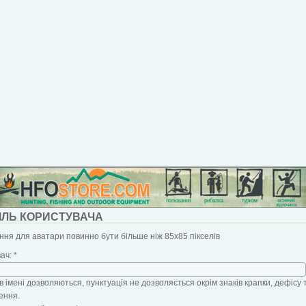
ІЛЬ КОРИСТУВАЧА
ня для аватари повинно бути більше ніж 85x85 пікселів
вач:
*
в імені дозволяються, пунктуація не дозволяється окрім знаків крапки, дефісу 
ення.