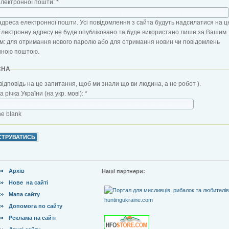
електронної пошти:
*
адреса електронної пошти. Усі повідомлення з сайта будуть надсилатися на ц
Електронну адресу не буде опубліковано та буде використано лише за Вашим
: для отримання нового паролю або для отримання новин чи повідомлень
нною поштою.
CHA
відповідь на це запитання, щоб ми знали що ви людина, а не робот ).
 річка України (на укр. мові):
*
the blank
Архів
Наші партнери:
Нове на сайті
Мапа сайту
Допомога по сайту
Реклама на сайті