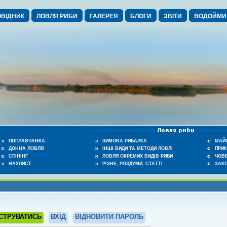
ВІДНИК
ЛОВЛЯ РИБИ
ГАЛЕРЕЯ
БЛОГИ
ЗВІТИ
ВОДОЙМИ
ПОПЛАВЧАНКА
ЗИМОВА РИБАЛКА
МАЙ
ДОННА ЛОВЛЯ
ІНШІ ВИДИ ТА МЕТОДИ ЛОВЛІ
ПРИ
СПІНІНГ
ЛОВЛЯ ОКРЕМИХ ВИДІВ РИБИ
ЧОВЕ
НАХЛИСТ
РІЗНЕ, РОЗДУМИ, СТАТТІ
ЗАК
СТРУВАТИСЬ
ВХІД
ВІДНОВИТИ ПАРОЛЬ