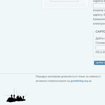
Адреса 
Існуюча 
адресу. 
бажанням
електро
CAPT
Дайте 
Головна
Fill in 
Передрук матеріалів дозволяється тільки за наявності
активного гіперпосилання на
gonefishing.org.ua