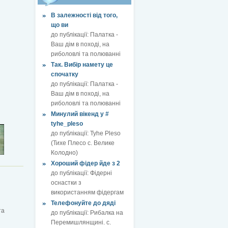
В залежності від того,
що ви
до публікації:
Палатка -
Ваш дім в поході, на
риболовлі та полюванні
Так. Вибір намету це
спочатку
до публікації:
Палатка -
Ваш дім в поході, на
риболовлі та полюванні
Минулий вікенд у #
tyhe_pleso
до публікації:
Tyhe Pleso
(Тихе Плесо с. Велике
Колодно)
Хороший фідер йде з 2
до публікації:
Фідерні
оснастки з
використанням фідергам
Телефонуйте до дяді
та
до публікації:
Рибалка на
Перемишлянщині. с.