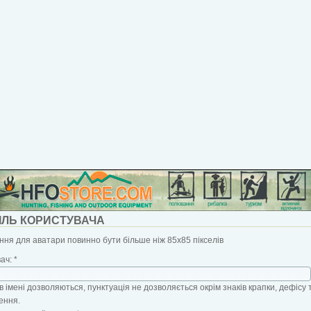
ІЛЬ КОРИСТУВАЧА
ня для аватари повинно бути більше ніж 85x85 пікселів
вач:
*
в імені дозволяються, пунктуація не дозволяється окрім знаків крапки, дефісу 
ення.