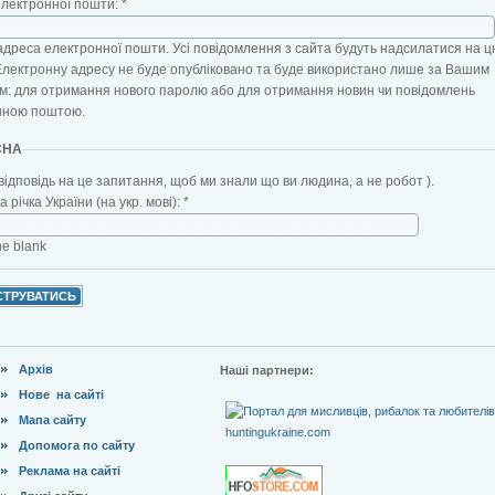
електронної пошти:
*
адреса електронної пошти. Усі повідомлення з сайта будуть надсилатися на ц
Електронну адресу не буде опубліковано та буде використано лише за Вашим
: для отримання нового паролю або для отримання новин чи повідомлень
нною поштою.
CHA
відповідь на це запитання, щоб ми знали що ви людина, а не робот ).
 річка України (на укр. мові):
*
the blank
Архів
Наші партнери:
Нове на сайті
Мапа сайту
Допомога по сайту
Реклама на сайті