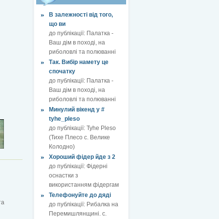
В залежності від того,
що ви
до публікації:
Палатка -
Ваш дім в поході, на
риболовлі та полюванні
Так. Вибір намету це
спочатку
до публікації:
Палатка -
Ваш дім в поході, на
риболовлі та полюванні
Минулий вікенд у #
tyhe_pleso
до публікації:
Tyhe Pleso
(Тихе Плесо с. Велике
Колодно)
Хороший фідер йде з 2
до публікації:
Фідерні
оснастки з
використанням фідергам
Телефонуйте до дяді
та
до публікації:
Рибалка на
Перемишлянщині. с.