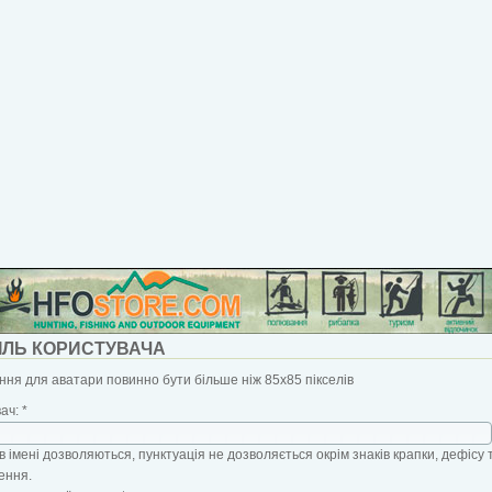
ІЛЬ КОРИСТУВАЧА
ня для аватари повинно бути більше ніж 85x85 пікселів
вач:
*
в імені дозволяються, пунктуація не дозволяється окрім знаків крапки, дефісу 
ення.