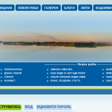
ВІДНИК
ЛОВЛЯ РИБИ
ГАЛЕРЕЯ
БЛОГИ
ЗВІТИ
ВОДОЙМИ
ПОПЛАВЧАНКА
ЗИМОВА РИБАЛКА
МАЙ
ДОННА ЛОВЛЯ
ІНШІ ВИДИ ТА МЕТОДИ ЛОВЛІ
ПРИ
СПІНІНГ
ЛОВЛЯ ОКРЕМИХ ВИДІВ РИБИ
ЧОВЕ
НАХЛИСТ
РІЗНЕ, РОЗДУМИ, СТАТТІ
ЗАК
СТРУВАТИСЬ
ВХІД
ВІДНОВИТИ ПАРОЛЬ