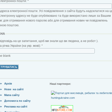
електронної пошти:
*
адреса електронної пошти. Усі повідомлення з сайта будуть надсилатися на ц
Електронну адресу не буде опубліковано та буде використано лише за Вашим
: для отримання нового паролю або для отримання новин чи повідомлень
нною поштою.
CHA
відповідь на це запитання, щоб ми знали що ви людина, а не робот ).
 річка України (на укр. мові):
*
the blank
Архів
Наші партнери:
Нове на сайті
Мапа сайту
Допомога по сайту
Реклама на сайті