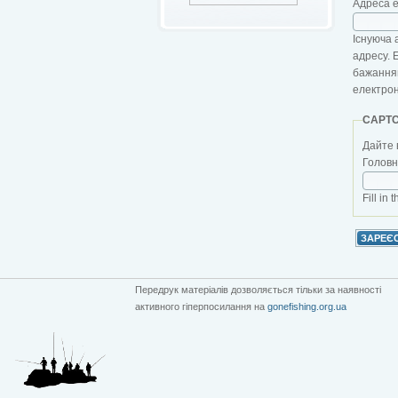
Адреса 
Існуюча 
адресу. 
бажанням
електро
CAPT
Дайте 
Головна
Fill in 
Передрук матеріалів дозволяється тільки за наявності
активного гіперпосилання на
gonefishing.org.ua