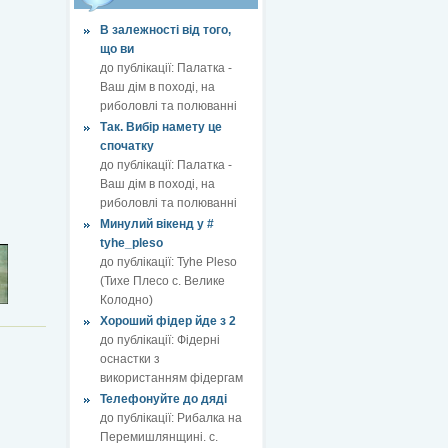
В залежності від того,
що ви
до публікації:
Палатка -
Ваш дім в поході, на
риболовлі та полюванні
Так. Вибір намету це
спочатку
до публікації:
Палатка -
Ваш дім в поході, на
риболовлі та полюванні
Минулий вікенд у #
tyhe_pleso
до публікації:
Tyhe Pleso
(Тихе Плесо с. Велике
Колодно)
Хороший фідер йде з 2
до публікації:
Фідерні
оснастки з
використанням фідергам
Телефонуйте до дяді
до публікації:
Рибалка на
Перемишлянщині. с.