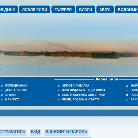
ВІДНИК
ЛОВЛЯ РИБИ
ГАЛЕРЕЯ
БЛОГИ
ЗВІТИ
ВОДОЙМИ
ПОПЛАВЧАНКА
ЗИМОВА РИБАЛКА
МАЙ
ДОННА ЛОВЛЯ
ІНШІ ВИДИ ТА МЕТОДИ ЛОВЛІ
ПРИ
СПІНІНГ
ЛОВЛЯ ОКРЕМИХ ВИДІВ РИБИ
ЧОВЕ
НАХЛИСТ
РІЗНЕ, РОЗДУМИ, СТАТТІ
ЗАК
СТРУВАТИСЬ
ВХІД
ВІДНОВИТИ ПАРОЛЬ