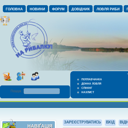
ГОЛОВНА
НОВИНИ
ФОРУМ
ДОВІДНИК
ЛОВЛЯ РИБИ
ПОПЛАВЧАНКА
ДОННА ЛОВЛЯ
СПІНІНГ
Пошук :
НАХЛИСТ
ЗАРЕЄСТРУВАТИСЬ
ВХІД
ВІД
НАВІҐАЦІЯ